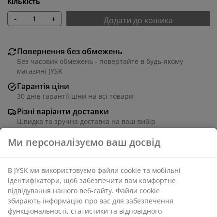
Кількість
-
+
Додати до кошика
Повернення без обмежень
Без часових обмежень - повертайте в будь-якому
магазині JYSK
Гарантія ціни
30 днів гарантії ціни на всі товари
Різні варіанти доставки
Швидка та зручна доставка на ваш вибір
Поліестер. Зі шнурком-ланцюжком та сріблястим
покриттям, яке відштовхує сонячні промені та
зберігає прохолоду в кімнаті. Ширину можна
вкоротити. 90x220 см