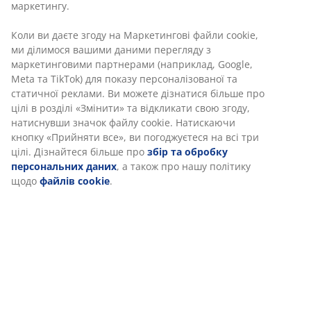
Артикул: 5590018
Інструкція по збірці
Характеристики
Відгуки
(
17
)
Доставка