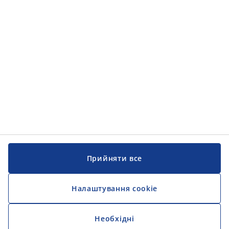
Інформація
Інформація
JYSK
JYSK
ЦЕНТРАЛЬНИЙ ОФІС
Слідкуйте за JYSK
Прийняти все
Налаштування cookie
Необхідні