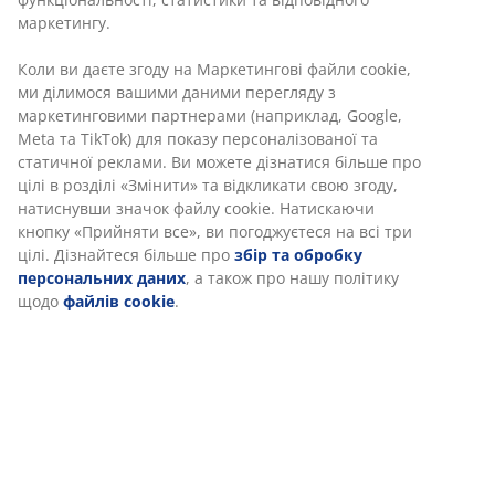
маркетингу.
Артикул: 5530104
Коли ви даєте згоду на Маркетингові файли cookie,
ми ділимося вашими даними перегляду з
Інструкція по збірці
маркетинговими партнерами (наприклад, Google,
Meta та TikTok) для показу персоналізованої та
статичної реклами. Ви можете дізнатися більше про
цілі в розділі «Змінити» та відкликати свою згоду,
Характеристики
натиснувши значок файлу cookie. Натискаючи
кнопку «Прийняти все», ви погоджуєтеся на всі три
цілі. Дізнайтеся більше про
збір та обробку
персональних даних
, а також про нашу політику
Відгуки
щодо
файлів cookie
.
(
287
)
Доставка