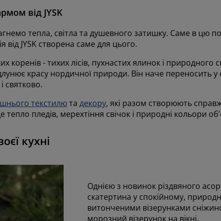
армом від JYSK
гнемо тепла, світла та душевного затишку. Саме в цю по
я від JYSK створена саме для цього.
 коренів - тихих лісів, пухнастих ялинок і природного 
длунює красу нордичної природи. Він наче переносить у сві
і святково.
шнього текстилю
та
декору
, які разом створюють справ
 тепло пледів, мерехтіння свічок і природні кольори об’
оєї кухні
Однією з новинок різдвяного асор
скатертина у спокійному, природ
витонченими візерунками сніжинок
морозний візерунок на вікні.