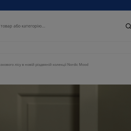
П
кового лісу в новій різдвяній колекції Nordic Mood