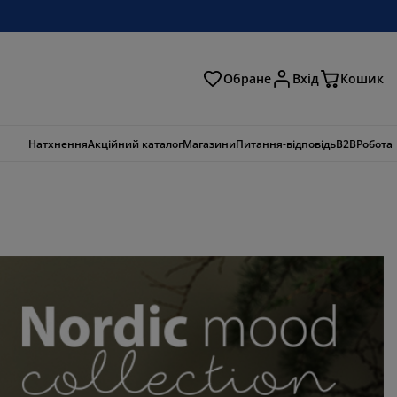
Обране
Вхід
Кошик
ошук
Натхнення
Акційний каталог
Магазини
Питання-відповідь
B2B
Робота