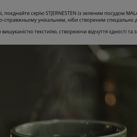
 поєднайте серію STJERNESTEN із зеленим посудом MALAKI
о-справжньому унікальним, ніби створеним спеціально 
ю вишуканістю текстилю, створюючи відчуття єдності та 