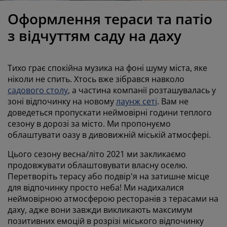
огляд та аксесуари
адові ліхтарі
ростирадла
іжка
світлення
Оформлення тераси та патіо
емпінг
афи
іжка подіуми
осподарські товари
з відчуттям саду на даху
еблі для спальні
снови до ліжок
итяча кімната
Тихо грає спокійна музика на фоні шуму міста, яке
итячі матраци
ксесуари для прання
ніколи не спить. Хтось вже зібрався навколо
садового столу
, а частина компанії розташувалась у
зоні відпочинку на новому
лаунж сеті
. Вам не
итячі ліжка
доведеться пропускати неймовірні години теплого
сезону в дорозі за місто. Ми пропонуємо
облаштувати оазу в дивовижній міській атмосфері.
Цього сезону весна/літо 2021 ми закликаємо
продовжувати облаштовувати власну оселю.
Перетворіть терасу або подвір'я на затишне місце
для відпочинку просто неба! Ми надихалися
неймовірною атмосферою ресторанів з терасами на
даху, адже вони завжди викликають максимум
позитивних емоцій в розрізі міського відпочинку