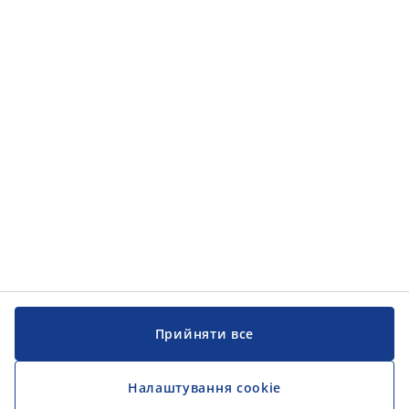
Категорії товарів
Категорії товарів
Інформація
Інформація
JYSK
JYSK
ЦЕНТРАЛЬНИЙ ОФІС
Слідкуйте за JYSK
Прийняти все
Налаштування cookie