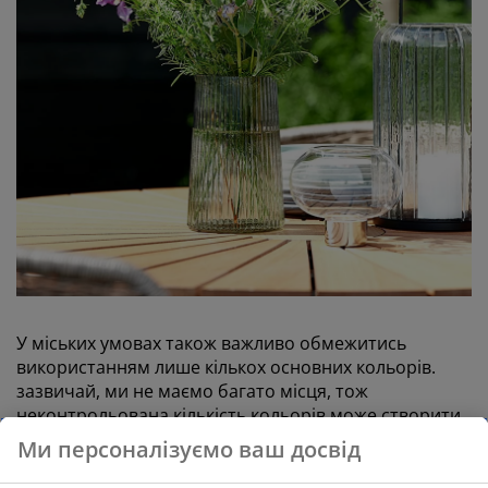
У міських умовах також важливо обмежитись
використанням лише кількох основних кольорів.
зазвичай, ми не маємо багато місця, тож
неконтрольована кількість кольорів може створити
відчуття безладу. Для тераси або подвір'я виберіть
Ми персоналізуємо ваш досвід
кілька основних спокійних кольорів для основи та
додайте кольорові акценти за допомогою