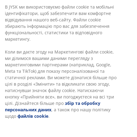
декоративних подушок, пледів, садових горщиків з
В JYSK ми використовуємо файли cookie та мобільні
рослинами та садових ламп. А балкон
ідентифікатори, щоб забезпечити вам комфортне
прикрасьте квітами у вазі та свічками у ліхтарях.
відвідування нашого веб-сайту. Файли cookie
Якщо місця зовсім мало, згадайте про вертикальний
збирають інформацію про вас для забезпечення
функціональності, статистики та відповідного
простір та перенесіть рослини на стіну за
маркетингу.
допомогою кашпо або полиць.
Секретний інгредієнт
Коли ви даєте згоду на Маркетингові файли cookie,
ми ділимося вашими даними перегляду з
Ввечері додайте хюґе - запаліть гірлянди, ліхтарики
маркетинговими партнерами (наприклад, Google,
на сонячних батареях чи садові лампи на
Meta та TikTok) для показу персоналізованої та
батарейках. Це справжня магія, коли навколо
статичної реклами. Ви можете дізнатися більше про
оживають вогники, що танцюють вічний танок
цілі в розділі «Змінити» та відкликати свою згоду,
затишку. Загорніться у плед та погляньте вгору,
натиснувши значок файлу cookie. Натискаючи
зірки вже навколо вас ;)
кнопку «Прийняти все», ви погоджуєтеся на всі три
цілі. Дізнайтеся більше про
збір та обробку
персональних даних
, а також про нашу політику
щодо
файлів cookie
.