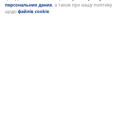
персональних даних
, а також про нашу політику
щодо
файлів cookie
.
Якщо ви бажаєте облаштувати невеличку зону для
ранішньої кави, у серії VESTERHAVET також є
акуратний маленький бістро сет, який ідеально
підходить для балкона, для невеликого подвір'я або
затишного куточка на терасі.