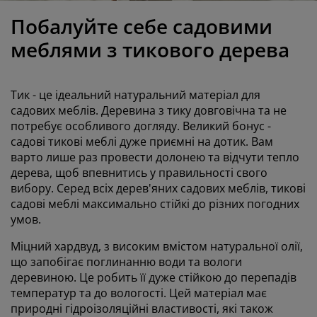
огляд та аксесуари
адові ліхтарі
ростирадла
іжка
світлення
Побалуйте себе садовими
емпінг
афи
іжка подіуми
осподарські товари
меблями з тикового дерева
еблі для спальні
снови до ліжок
итяча кімната
Тик - це ідеальний натуральний матеріал для
итячі матраци
ксесуари для прання
садових меблів. Деревина з тику довговічна та не
потребує особливого догляду. Великий бонус -
садові тикові меблі дуже приємні на дотик. Вам
итячі ліжка
варто лише раз провести долонею та відчути тепло
дерева, щоб впевнитись у правильності свого
вибору. Серед всіх дерев'яних садових меблів, тикові
садові меблі максимально стійкі до різних погодних
умов.
Міцний хардвуд, з високим вмістом натуральної олії,
що запобігає поглинанню води та вологи
деревиною. Це робить її дуже стійкою до перепадів
температур та до вологості. Цей матеріал має
природні гідроізоляційні властивості, які також