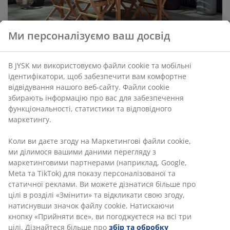
Ми персоналізуємо ваш досвід
В JYSK ми використовуємо файли cookie та мобільні
ідентифікатори, щоб забезпечити вам комфортне
відвідування нашого веб-сайту. Файли cookie
збирають інформацію про вас для забезпечення
функціональності, статистики та відповідного
маркетингу.
Коли ви даєте згоду на Маркетингові файли cookie,
ми ділимося вашими даними перегляду з
маркетинговими партнерами (наприклад, Google,
Садові стільці VESTERHAVET міцні та мають
Meta та TikTok) для показу персоналізованої та
класичний вигляд, тоді як розкладні стільці візуально
статичної реклами. Ви можете дізнатися більше про
легші та не будуть перенавантажувати простір,
цілі в розділі «Змінити» та відкликати свою згоду,
навіть повністю укомплектований іншими меблями.
натиснувши значок файлу cookie. Натискаючи
кнопку «Прийняти все», ви погоджуєтеся на всі три
цілі. Дізнайтеся більше про
збір та обробку