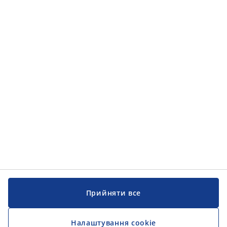
Категорії товарів
Категорії товарів
Інформація
Інформація
JYSK
JYSK
ЦЕНТРАЛЬНИЙ ОФІС
Слідкуйте за JYSK
Прийняти все
Налаштування cookie