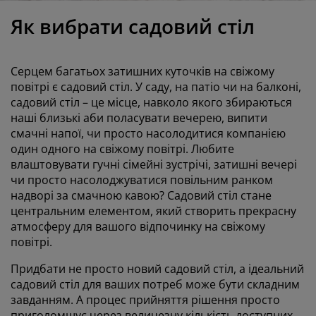
огляд та аксесуари
адові ліхтарі
ростирадла
іжка
світлення
Як вибрати садовий стіл
емпінг
афи
іжка подіуми
осподарські товари
Серцем багатьох затишних куточків на свіжому
еблі для спальні
снови до ліжок
итяча кімната
повітрі є садовий стіл. У саду, на патіо чи на балконі,
садовий стіл
–
це місце, навколо якого збираються
итячі матраци
ксесуари для прання
наші близькі аби поласувати вечерею, випити
смачні напої, чи просто насолодитися компанією
итячі ліжка
один одного на свіжому повітрі. Любите
влаштовувати гучні сімейні зустрічі, затишні вечері
чи просто насолоджуватися повільним ранком
надворі за смачною кавою? Садовий стіл стане
центральним елементом, який створить прекрасну
атмосферу для вашого відпочинку на свіжому
повітрі.
Придбати не просто новий садовий стіл, а ідеальний
садовий стіл для ваших потреб може бути складним
завданням. А процес прийняття рішення просто
приголомшує через величезну кількість доступних