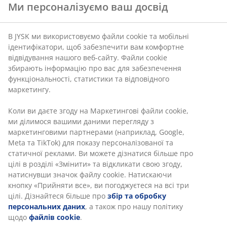
наших садових столів.
Ми персоналізуємо ваш досвід
В JYSK ми використовуємо файли cookie та мобільні
ідентифікатори, щоб забезпечити вам комфортне
відвідування нашого веб-сайту. Файли cookie
збирають інформацію про вас для забезпечення
open
функціональності, статистики та відповідного
open
маркетингу.
Коли ви даєте згоду на Маркетингові файли cookie,
ми ділимося вашими даними перегляду з
маркетинговими партнерами (наприклад, Google,
Meta та TikTok) для показу персоналізованої та
статичної реклами. Ви можете дізнатися більше про
цілі в розділі «Змінити» та відкликати свою згоду,
натиснувши значок файлу cookie. Натискаючи
2. Вибір правильної форми
кнопку «Прийняти все», ви погоджуєтеся на всі три
цілі. Дізнайтеся більше про
збір та обробку
Друга важлива річ, яку слід врахувати при виборі
персональних даних
, а також про нашу політику
вашого садового столу – форма,
і
те як вона впливає
щодо
файлів cookie
.
на простір та функціональність. Квадратний,