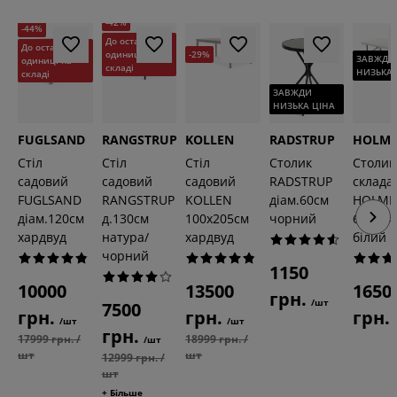
-42%
-44%
До останньої
До останньої
одиниці на
-29%
ЗАВЖДИ
одиниці на
складі
НИЗЬКА 
складі
ЗАВЖДИ
НИЗЬКА ЦІНА
FUGLSAND
RANGSTRUP
KOLLEN
RADSTRUP
HOLM
Стіл
Стіл
Стіл
Столик
Столик
садовий
садовий
садовий
RADSTRUP
склада
FUGLSAND
RANGSTRUP
KOLLEN
діам.60см
HOLM
діам.120см
д.130см
100х205см
чорний
62x124
хардвуд
натура/
хардвуд
білий
чорний
1150
10000
13500
1650
грн.
/шт
7500
грн.
грн.
грн.
/шт
/шт
грн.
17999 грн. /
18999 грн. /
/шт
шт
шт
12999 грн. /
шт
+ Більше