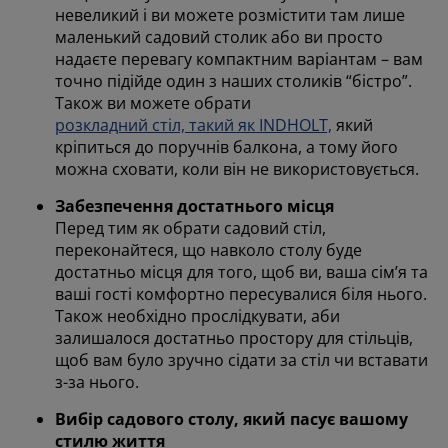
невеликий і ви можете розмістити там лише
маленький садовий столик або ви просто
надаєте перевагу компактним варіантам – вам
точно підійде один з наших столиків “бістро”.
Також ви можете обрати
розкладний стіл, такий як INDHOLT,
який
кріпиться до поручнів балкона, а тому його
можна
сховати
, коли він не використовується.
Забезпечення
достатньо
го
місця
Перед тим як обрати садовий стіл,
переконайтеся, що навколо столу буде
достатньо місця для того, щоб ви, ваша сім’я та
ваші гості комфортно пересувалися біля нього.
Також необхідно прослідкувати, аби
залишалося достатньо
простору
для стільців
,
щоб
вам було зручно сідати за стіл чи вставати
з-за нього.
Вибір садового столу, який пасує вашому
стилю життя