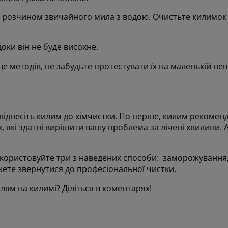
ю розчином звичайного мила з водою. Очистьте килимок
оки він не буде висохне.
 методів, не забудьте протестувати їх на маленькій непо
віднесіть килим до хімчистки. По перше, килим рекоменд
, які здатні вирішити вашу проблема за лічені хвилини. 
икористовуйте три з наведених способи: заморожування
жете звернутися до професіональної чистки.
лям на килимі? Діліться в коментарях!