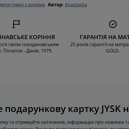
лити гумку з килима
Автор
:
Anastasiia
НАВСЬКЕ КОРІННЯ
ГАРАНТІЯ НА МА
ся своїм скандинавським
25 років гарантії на матра
. Початок - Данія, 1979.
GOLD.
 подарункову картку JYSK н
лку та отримуйте натхнення, інформацію про новинки та
обистих даних. Якщо ви дасте згоду на підписку, ви авт