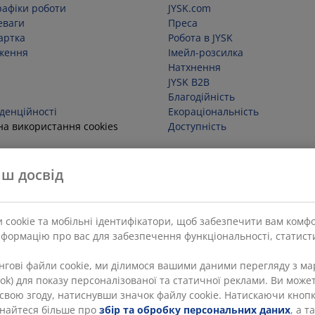
рафіки роботи
JYSK.com
еваги
Преса
артка
Робота в JYSK
ження
Імейл-розсилка
Натхнення
JYSK B2B
Благодійність
денційності
Екораціональність
на використання cookies
Доступність
д угоди
ш досвід
 cookie та мобільні ідентифікатори, щоб забезпечити вам комф
нформацію про вас для забезпечення функціональності, статисти
ингові файли cookie, ми ділимося вашими даними перегляду з 
Tok) для показу персоналізованої та статичної реклами. Ви может
и свою згоду, натиснувши значок файлу cookie. Натискаючи кноп
ізнайтеся більше про
збір та обробку персональних даних
, а 