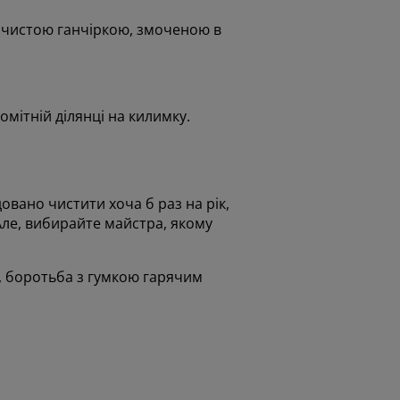
 чистою ганчіркою, змоченою в
мітній ділянці на килимку.
овано чистити хоча б раз на рік,
Але, вибирайте майстра, якому
, боротьба з гумкою гарячим