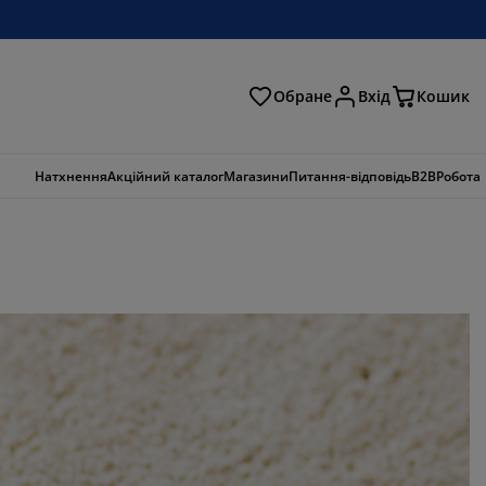
Обране
Вхід
Кошик
ошук
Натхнення
Акційний каталог
Магазини
Питання-відповідь
B2B
Робота