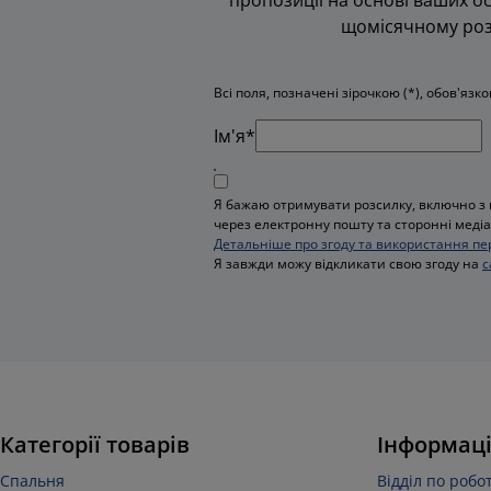
щомісячному розі
Всі поля, позначені зірочкою (*), обов'язк
Iм'я*
Я бажаю отримувати розсилку, включно з 
через електронну пошту та сторонні медіа,
Детальніше про згоду та використання пе
Я завжди можу відкликати свою згоду на
с
Категорії товарів
Інформаці
Спальня
Відділ по робот