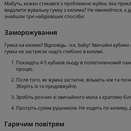
Мабуть, кожен стикався з проблемою жуйки, яка прикле
видалити жувальну гумку з килима? Не хвилюйтеся, є д
знайшли три найдієвіших способи:
Заморожування
Гумка на килимі? Відповідь - ice, baby! Звичайні куб
гумка не застрягає надто глибоко в килимі.
Покладіть 4-5 кубиків льоду в поліетиленовий па
процес.
Після того, як жумка застигне, візьміть ніж та п
Зберіть їх та продовжуйте.
Зробіть розчин зі звичайного мила з краплею біло
Протріть сухим рушником. Не ходить по килиму, д
Гарячим повітрям