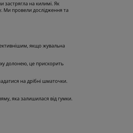
и застрягла на килимі. Як
су. Ми провели дослідження та
ефективнішим, якщо жувальна
рху долонею, це прискорить
падатися на дрібні шматочки.
ляму, яка залишилася від гумки.