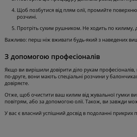
Щоб позбутися від плям олії, промийте поверхн
розчині.
Протріть сухим рушником. Не ходить по килиму, д
Важливо: перш ніж вживати будь-який з наведених вище
З допомогою професіоналів
Якщо ви вирішили довірити діло рукам професіоналів, 
по-друге, вони мають спеціальні розчини у балончиках
довіряєте.
Отже, щоб очистити ваш килим від жувальної гумки в
повітрям, або за допомогою олії. Також, ви завжди мо
У вас є власний успішний досвід в подоланні прикрих п