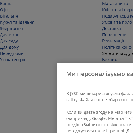
Ванна
Магазини та г
Офіс
Клієнтські пер
Вітальня
Подарункова к
Кухня та їдальня
Умови та поло
Зберігання
Доставка
Для вікон
Повернення
Для саду
Рекламації
Для дому
Політика конфі
Передпокій
Змінити згоду 
Усі категорії
Безпека
Відмовитися ві
Ми персоналізуємо ва
В JYSK ми використовуємо файли
сайту. Файли cookie збирають і
Коли ви даєте згоду на Маркет
(наприклад, Google, Meta та Tik
розділі «Змінити» та відкликат
погоджуєтеся на всі три цілі. Д