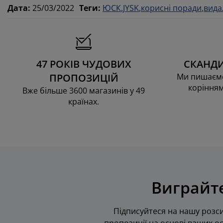
Дата
:
25/03/2022
Теги
:
ЮСК
JYSK
корисні поради
вида
47 РОКІВ ЧУДОВИХ
СКАНДИ
ПРОПОЗИЦІЙ
Ми пишаємо
корінням
Вже більше 3600 магазинів у 49
країнах.
Виграйте
Підписуйтеся на нашу розси
пропозиції на основі ваших ос