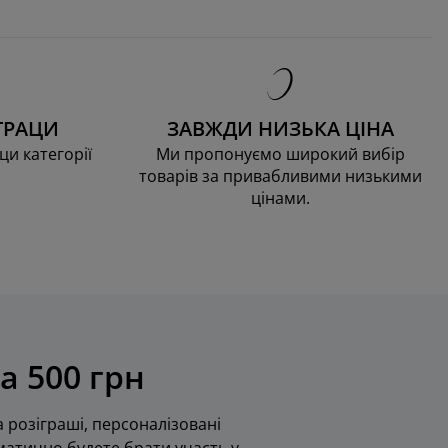
ТРАЦИ
ЗАВЖДИ НИЗЬКА ЦІНА
ци категорії
Ми пропонуємо широкий вибір
товарів за привабливими низькими
цінами.
а 500 грн
 розіграші, персоналізовані
оматично будете брати участь у