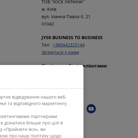
ТОВ "ЮСК УКРАЇНА"
м. Київ
вул. Іоанна Павла ІІ, 21
01042
JYSK BUSINESS TO BUSINESS
Тел:
+380442325144
Зв'яжіться з нами
Відділ по роботі з клієнтами:
Тел:
+380442470786
Зв’язатися з нами
Слідкуйте за JYSK
ортне відвідування нашого веб-
ки та відповідного маркетингу.
маркетинговими партнерами
е дізнатися більше про цілі в
ку «Прийняти все», ви
також про нашу політику щодо