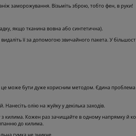
аніж заморожування. Візьміть зброю, тобто фен, в руки!
адку, якщо тканина вовна або синтетична).
идаліть її за допомогою звичайного пакета. У більшост
- це може бути дуже корисним методом. Єдина проблема 
й. Нанесіть олію на жуйку у декілька заходів.
з килима. Кожен раз зачищайте в одному напрямку й кож
ипанню до килима.
альна гумка не зникне.