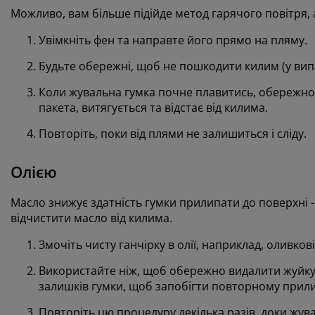
Можливо, вам більше підійде метод гарячого повітря, 
Увімкніть фен та направте його прямо на пляму.
Будьте обережні, щоб не пошкодити килим (у вип
Коли жувальна гумка почне плавитись, обережно в
пакета, витягується та відстає від килима.
Повторіть, поки від плями не залишиться і сліду.
Олією
Масло знижує здатність гумки прилипати до поверхні 
відчистити масло від килима.
Змочіть чисту ганчірку в олії, наприклад, оливкові
Використайте ніж, щоб обережно видалити жуйку 
залишків гумки, щоб запобігти повторному прил
Повторіть цю процедуру декілька разів, доки жув