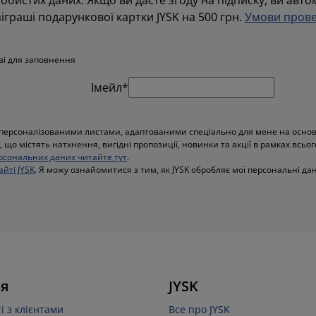
граші подарункової картки JYSK на 500 грн.
Умови прове
ові для заповнення
Імейл*
персоналізованими листами, адаптованими спеціально для мене на основі 
 що містять натхнення, вигідні пропозиції, новинки та акції в рамках всьог
рсональних даних читайте тут
.
айті JYSK
. Я можу ознайомитися з тим, як JYSK обробляє мої персональні дан
я
JYSK
і з клієнтами
Все про JYSK