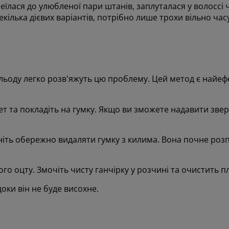
їлася до улюбленої пари штанів, заплуталася у волоссі ч
екілька дієвих варіантів, потрібно лише трохи вільно ча
ики льоду легко розв'яжуть цю проблему. Цей метод є най
кет та покладіть на гумку. Якщо ви зможете надавити зве
очніть обережно видаляти гумку з килима. Вона почне роз
го оцту. Змочіть чисту ганчірку у розчині та очистить п
оки він не буде висохне.