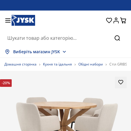
Ліжка та матраци
Кухня та їдальня
Передпокій
Зберігання
Для вікон
Для дому
Вітальня
Для саду
Спальня
Ванна
Офіс
Пошу
оказати все
оказати все
оказати все
оказати все
оказати все
оказати все
оказати все
оказати все
оказати все
оказати все
оказати все
Виберіть магазин JYSK
атраци
езпружинні матраци
ушники
фісні меблі
ивани
толи
афи для одягу
еблі в коридор
іранки та штори
адові меблі
екор
Домашня сторінка
Кухня та їдальня
Обідні набори
Стіл GRIBSK
іжка та комплектуючі
ружинні матраци
екстиль
берігання
тільці
тільці
еблі для зберігання
ля стіни
олети
адові подушки
екстиль
-20%
оскітні сітки
ороби для зберігання подушок
овдри
онтинентальні ліжка
ксесуари для ванної
толи
берігання
еблі для передпокою
ксесуари для зберігання
ля столу
іконні плівки
енти від сонця
огляд та аксесуари
одушки
оп-матраци
ксесуари для прання
берігання
берігання дрібничок
ля підлоги
ля стіни
ксесуари
ксесуари для саду
умби під телевізор
огляд та аксесуари
остільна білизна
аматрацники
ухня