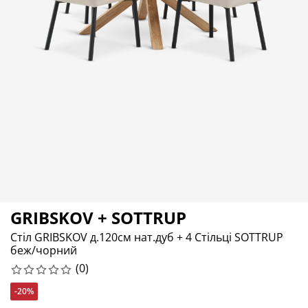
огляд та аксесуари
адові ліхтарі
ростирадла
іжка
світлення
емпінг
афи
іжка подіуми
осподарські товари
еблі для спальні
снови до ліжок
итяча кімната
итячі матраци
ксесуари для прання
итячі ліжка
GRIBSKOV + SOTTRUP
Стіл GRIBSKOV д.120см нат.дуб + 4 Стільці SOTTRUP
беж/чорний
(
0
)
-20%