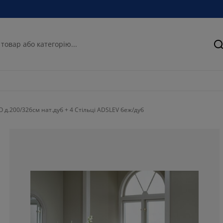
П
 д.200/326см нат.дуб + 4 Стільці ADSLEV беж/дуб