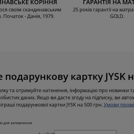
НАВСЬКЕ КОРІННЯ
ГАРАНТІЯ НА МА
ся своїм скандинавським
25 років гарантії на матра
. Початок - Данія, 1979.
GOLD.
 подарункову картку JYSK н
лку та отримуйте натхнення, інформацію про новинки та
обистих даних. Якщо ви дасте згоду на підписку, ви авт
граші подарункової картки JYSK на 500 грн.
Умови прове
ові для заповнення