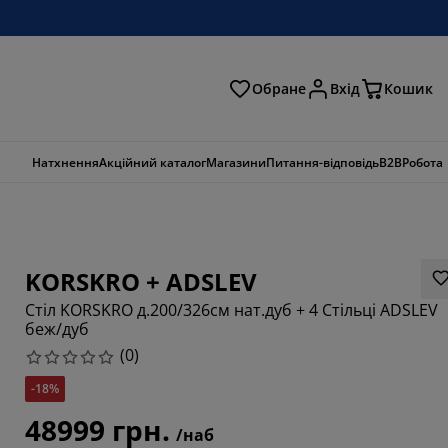
Обране
Вхід
Кошик
ошук
Натхнення
Акційний каталог
Магазини
Питання-відповідь
B2B
Робота
KORSKRO + ADSLEV
Стіл KORSKRO д.200/326см нат.дуб + 4 Стільці ADSLEV
беж/дуб
(
0
)
-18%
48999 грн.
/наб