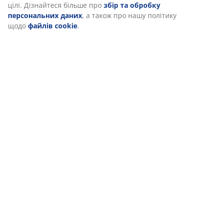
Доставка
Ми персоналізуємо ваш досвід
В JYSK ми використовуємо файли cookie та мобільні ідентифік
забезпечити вам комфортне відвідування нашого веб-сайту. 
збирають інформацію про вас для забезпечення функціональ
статистики та відповідного маркетингу.
Коли ви даєте згоду на Маркетингові файли cookie, ми ділим
даними перегляду з маркетинговими партнерами (наприклад,
Meta та TikTok) для показу персоналізованої та статичної рек
можете дізнатися більше про цілі в розділі «Змінити» та відк
згоду, натиснувши значок файлу cookie. Натискаючи кнопку 
все», ви погоджуєтеся на всі три цілі. Дізнайтеся більше про
обробку персональних даних
, а також про нашу політику 
cookie
.