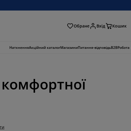
Обране
Вхід
Кошик
ошук
Натхнення
Акційний каталог
Магазини
Питання-відповідь
B2B
Робота
я комфортної
ти