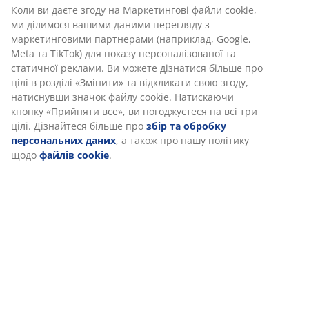
Коли ви даєте згоду на Маркетингові файли cookie,
Характеристики
ми ділимося вашими даними перегляду з
маркетинговими партнерами (наприклад, Google,
Meta та TikTok) для показу персоналізованої та
статичної реклами. Ви можете дізнатися більше про
Відгуки
цілі в розділі «Змінити» та відкликати свою згоду,
(
372
)
натиснувши значок файлу cookie. Натискаючи
кнопку «Прийняти все», ви погоджуєтеся на всі три
цілі. Дізнайтеся більше про
збір та обробку
персональних даних
, а також про нашу політику
Доставка
щодо
файлів cookie
.