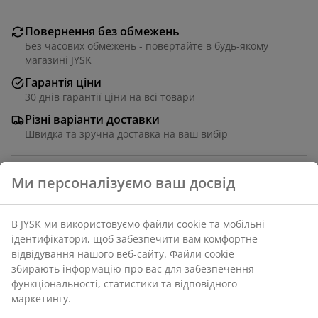
Повернення без обмежень
Без часових обмежень - повертайте в будь-якому
магазині JYSK
Гарантія ціни
30 днів гарантії ціни на всі товари
Різні варіанти доставки
Швидка та зручна доставка на ваш вибір
Ми персоналізуємо ваш досвід
Обідній стіл зі стільницею з декоративного шпону
під дуб і чорними сталевими ніжками. 90х160 см,
вис. 75 см
В JYSK ми використовуємо файли cookie та мобільні
ідентифікатори, щоб забезпечити вам комфортне
Артикул: 3670324
відвідування нашого веб-сайту. Файли cookie
збирають інформацію про вас для забезпечення
Інструкція по збірці
функціональності, статистики та відповідного
маркетингу.