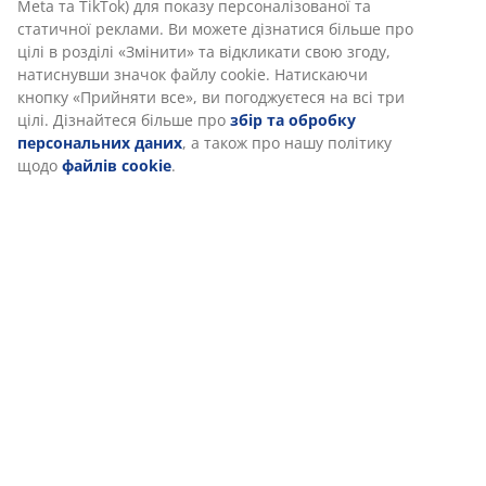
Meta та TikTok) для показу персоналізованої та
Субота
15
.
08
10:00 - 21:00
статичної реклами. Ви можете дізнатися більше про
цілі в розділі «Змінити» та відкликати свою згоду,
натиснувши значок файлу cookie. Натискаючи
Зв’язатися
кнопку «Прийняти все», ви погоджуєтеся на всі три
цілі. Дізнайтеся більше про
збір та обробку
ВІДДІЛ ПО РОБОТІ З КЛІЄНТАМИ
персональних даних
, а також про нашу політику
Магазин МАЄ альтернативне джерело живлення
щодо
файлів cookie
.
– працює під час знеструмлення.
Можливі зміни
у графіку роботи. Магазин НЕ працює під час
повітряної тривоги.
47 РОКІВ ЧУДОВИХ ПРОПОЗИЦІЙ
Вже більше 3600 магазинів у 49 країнах.