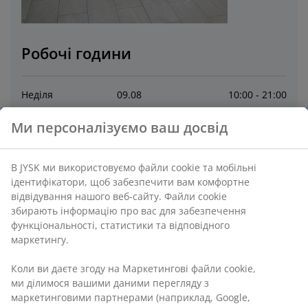
Робочі години
Неділя
09
.
08
10:00 - 21:00
Ми персоналізуємо ваш досвід
Понеділок
10
.
08
10:00 - 21:00
В JYSK ми використовуємо файли cookie та мобільні
Вівторок
11
.
08
10:00 - 21:00
ідентифікатори, щоб забезпечити вам комфортне
відвідування нашого веб-сайту. Файли cookie
Середа
12
.
08
10:00 - 21:00
збирають інформацію про вас для забезпечення
функціональності, статистики та відповідного
маркетингу.
Четвер
13
.
08
10:00 - 21:00
Коли ви даєте згоду на Маркетингові файли cookie,
П'ятниця
14
.
08
10:00 - 21:00
ми ділимося вашими даними перегляду з
маркетинговими партнерами (наприклад, Google,