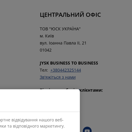
ЦЕНТРАЛЬНИЙ ОФІС
ТОВ "ЮСК УКРАЇНА"
м. Київ
вул. Іоанна Павла ІІ, 21
01042
JYSK BUSINESS TO BUSINESS
Тел:
+380442325144
Зв'яжіться з нами
Відділ по роботі з клієнтами:
Тел:
+380442470786
Зв’язатися з нами
ортне відвідування нашого веб-
Слідкуйте за JYSK
ки та відповідного маркетингу.