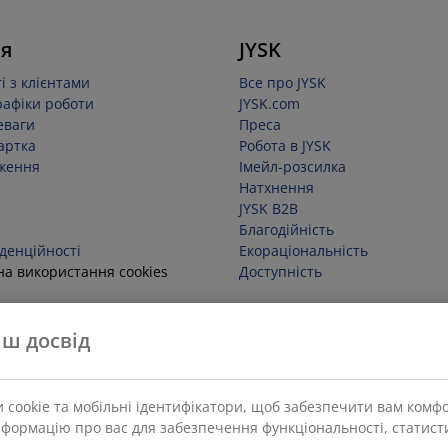
я
JYSK
і з клієнтами
Все про JYSK
рафіки роботи
JYSK.com
еваги
Преса
артка
Робота в JYSK
ження
Імейл-розсилка
Натхнення
JYSK B2B
Благодійність
денційності
Екораціональність
на використання cookies
Доступність
д угоди
ш досвід
 cookie та мобільні ідентифікатори, щоб забезпечити вам комф
нформацію про вас для забезпечення функціональності, статисти