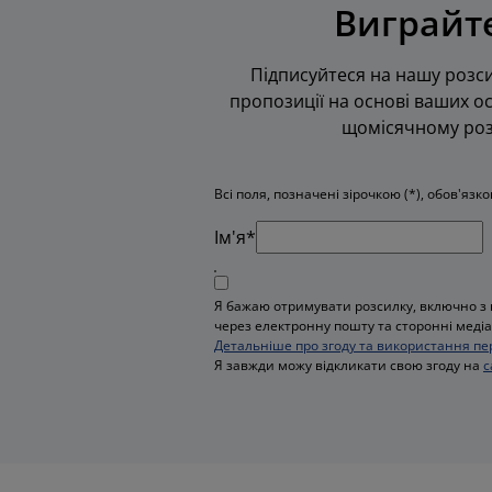
Виграйте
Підписуйтеся на нашу розси
пропозиції на основі ваших ос
щомісячному розі
Всі поля, позначені зірочкою (*), обов'язк
Iм'я*
Я бажаю отримувати розсилку, включно з 
через електронну пошту та сторонні медіа,
Детальніше про згоду та використання пе
Я завжди можу відкликати свою згоду на
с