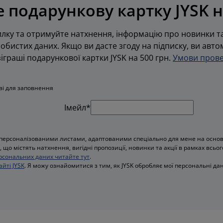
 подарункову картку JYSK н
лку та отримуйте натхнення, інформацію про новинки та
обистих даних. Якщо ви дасте згоду на підписку, ви авт
граші подарункової картки JYSK на 500 грн.
Умови прове
ові для заповнення
Імейл*
персоналізованими листами, адаптованими спеціально для мене на основі 
 що містять натхнення, вигідні пропозиції, новинки та акції в рамках всьог
рсональних даних читайте тут
.
айті JYSK
. Я можу ознайомитися з тим, як JYSK обробляє мої персональні дан