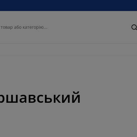
П
аршавський