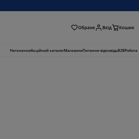
Обране
Вхід
Кошик
ошук
Натхнення
Акційний каталог
Магазини
Питання-відповідь
B2B
Робота