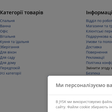
Категорії товарів
Інформаці
Спальня
Відділ по робот
Ванна
Магазини та г
Офіс
Клієнтські пер
Вітальня
Подарункова к
Кухня та їдальня
Умови та поло
Зберігання
Доставка
Для вікон
Повернення
Для саду
Рекламації
Для дому
Політика конфі
Передпокій
Змінити згоду 
Усі категорії
Безпека
Відмовитися ві
Ми персоналізуємо ва
В JYSK ми використовуємо файли
сайту. Файли cookie збирають і