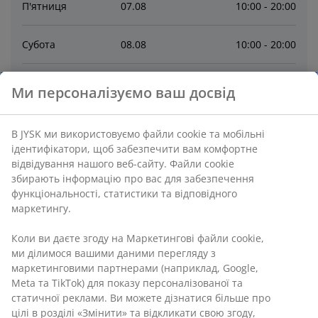
П'ятниця
07
.
08
10:00 - 20:00
Субота
08
.
08
10:00 - 20:00
Неділя
09
.
08
10:00 - 20:00
Ми персоналізуємо ваш досвід
Понеділок
10
.
08
10:00 - 20:00
В JYSK ми використовуємо файли cookie та мобільні
ідентифікатори, щоб забезпечити вам комфортне
Вівторок
11
.
08
10:00 - 20:00
відвідування нашого веб-сайту. Файли cookie
збирають інформацію про вас для забезпечення
функціональності, статистики та відповідного
Середа
12
.
08
10:00 - 20:00
маркетингу.
Коли ви даєте згоду на Маркетингові файли cookie,
Зв’язатися
ми ділимося вашими даними перегляду з
маркетинговими партнерами (наприклад, Google,
ВІДДІЛ ПО РОБОТІ З КЛІЄНТАМИ
Meta та TikTok) для показу персоналізованої та
Магазин МАЄ альтернативне джерело живлення
статичної реклами. Ви можете дізнатися більше про
– працює під час знеструмлення.
Можливі зміни
цілі в розділі «Змінити» та відкликати свою згоду,