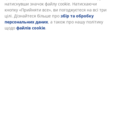
натиснувши значок файлу cookie. Натискаючи
у графіку роботи. Магазин НЕ працює під час
кнопку «Прийняти все», ви погоджуєтеся на всі три
повітряної тривоги.
цілі. Дізнайтеся більше про
збір та обробку
персональних даних
, а також про нашу політику
щодо
файлів cookie
.
47 РОКІВ ЧУДОВИХ ПРОПОЗИЦІЙ
Вже більше 3600 магазинів у 49 країнах.
СКАНДИНАВСЬКЕ КОРІННЯ
Ми пишаємося своїм скандинавським корінням. Початок -
Данія, 1979.
ГАРАНТІЯ НА МАТРАЦИ