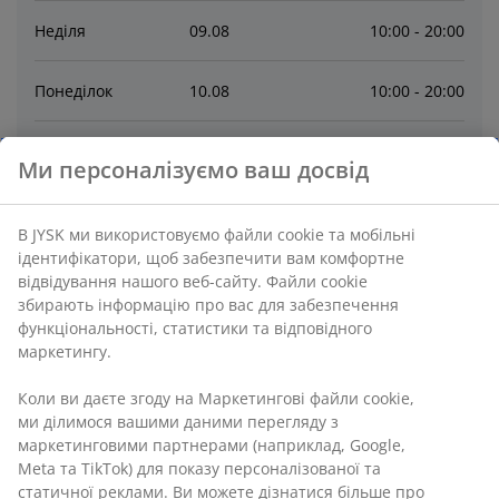
Неділя
09
.
08
10:00 - 20:00
Понеділок
10
.
08
10:00 - 20:00
Вівторок
11
.
08
10:00 - 20:00
Ми персоналізуємо ваш досвід
Середа
12
.
08
10:00 - 20:00
В JYSK ми використовуємо файли cookie та мобільні
ідентифікатори, щоб забезпечити вам комфортне
Четвер
13
.
08
10:00 - 20:00
відвідування нашого веб-сайту. Файли cookie
збирають інформацію про вас для забезпечення
функціональності, статистики та відповідного
П'ятниця
14
.
08
10:00 - 20:00
маркетингу.
Субота
08
.
08
10:00 - 20:00
Коли ви даєте згоду на Маркетингові файли cookie,
ми ділимося вашими даними перегляду з
маркетинговими партнерами (наприклад, Google,
Зв’язатися
Meta та TikTok) для показу персоналізованої та
статичної реклами. Ви можете дізнатися більше про