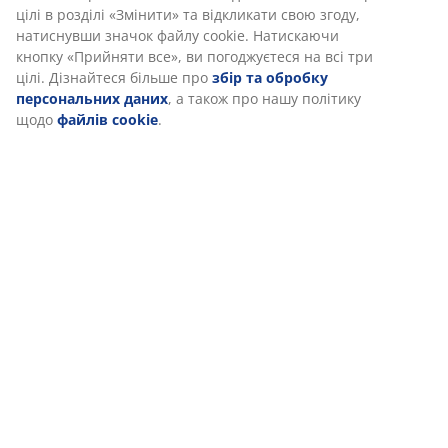
цілі в розділі «Змінити» та відкликати свою згоду,
ВІДДІЛ ПО РОБОТІ З КЛІЄНТАМИ
натиснувши значок файлу cookie. Натискаючи
Магазин працює без перебоїв.
кнопку «Прийняти все», ви погоджуєтеся на всі три
Навіть під час знеструмлення (наявний
цілі. Дізнайтеся більше про
збір та обробку
генератор).
персональних даних
, а також про нашу політику
Під час повітряної тривоги магазин не працює.
щодо
файлів cookie
.
47 РОКІВ ЧУДОВИХ ПРОПОЗИЦІЙ
Вже більше 3600 магазинів у 49 країнах.
СКАНДИНАВСЬКЕ КОРІННЯ
Ми пишаємося своїм скандинавським корінням. Початок -
Данія, 1979.