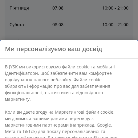
П'ятниця
07
.
08
10:00 - 21:00
Субота
08
.
08
10:00 - 21:00
Неділя
09
.
08
10:00 - 21:00
Ми персоналізуємо ваш досвід
Понеділок
10
.
08
10:00 - 21:00
В JYSK ми використовуємо файли cookie та мобільні
ідентифікатори, щоб забезпечити вам комфортне
Вівторок
11
.
08
10:00 - 21:00
відвідування нашого веб-сайту. Файли cookie
збирають інформацію про вас для забезпечення
Середа
12
.
08
10:00 - 21:00
функціональності, статистики та відповідного
маркетингу.
Четвер
13
.
08
10:00 - 21:00
Коли ви даєте згоду на Маркетингові файли cookie,
ми ділимося вашими даними перегляду з
маркетинговими партнерами (наприклад, Google,
Зв’язатися
Meta та TikTok) для показу персоналізованої та
статичної реклами. Ви можете дізнатися більше про