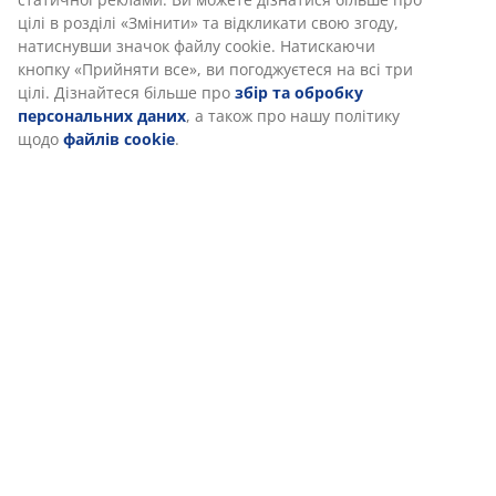
ВІДДІЛ ПО РОБОТІ З КЛІЄНТАМИ
цілі в розділі «Змінити» та відкликати свою згоду,
Магазин МАЄ альтернативне джерело живлення
натиснувши значок файлу cookie. Натискаючи
– працює під час знеструмлення. Можливі зміни
кнопку «Прийняти все», ви погоджуєтеся на всі три
цілі. Дізнайтеся більше про
збір та обробку
у графіку роботи. Магазин НЕ працює під час
персональних даних
, а також про нашу політику
повітряної тривоги.
щодо
файлів cookie
.
.
47 РОКІВ ЧУДОВИХ ПРОПОЗИЦІЙ
Вже більше 3600 магазинів у 49 країнах.
СКАНДИНАВСЬКЕ КОРІННЯ
Ми пишаємося своїм скандинавським корінням. Початок -
Данія, 1979.