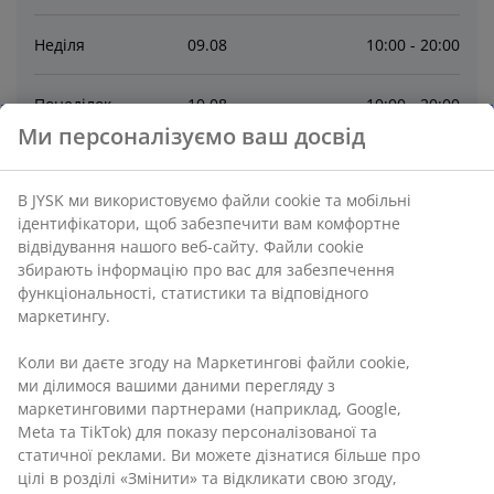
Неділя
09
.
08
10:00 - 20:00
Понеділок
10
.
08
10:00 - 20:00
Ми персоналізуємо ваш досвід
Вівторок
11
.
08
10:00 - 20:00
В JYSK ми використовуємо файли cookie та мобільні
Середа
12
.
08
10:00 - 20:00
ідентифікатори, щоб забезпечити вам комфортне
відвідування нашого веб-сайту. Файли cookie
збирають інформацію про вас для забезпечення
Четвер
13
.
08
10:00 - 20:00
функціональності, статистики та відповідного
маркетингу.
Зв’язатися
Коли ви даєте згоду на Маркетингові файли cookie,
ми ділимося вашими даними перегляду з
ВІДДІЛ ПО РОБОТІ З КЛІЄНТАМИ
маркетинговими партнерами (наприклад, Google,
Meta та TikTok) для показу персоналізованої та
Магазин МАЄ альтернативне джерело живлення
статичної реклами. Ви можете дізнатися більше про
– працює під час знеструмлення.
Можливі зміни
цілі в розділі «Змінити» та відкликати свою згоду,
у графіку роботи. Магазин НЕ працює під час