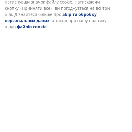
натиснувши значок файлу cookie. Натискаючи
повітряної тривоги.
кнопку «Прийняти все», ви погоджуєтеся на всі три
цілі. Дізнайтеся більше про
збір та обробку
персональних даних
, а також про нашу політику
щодо
файлів cookie
.
47 РОКІВ ЧУДОВИХ ПРОПОЗИЦІЙ
Вже більше 3600 магазинів у 49 країнах.
СКАНДИНАВСЬКЕ КОРІННЯ
Ми пишаємося своїм скандинавським корінням. Початок -
Данія, 1979.
ГАРАНТІЯ НА МАТРАЦИ
25 років гарантії на матраци категорії GOLD.