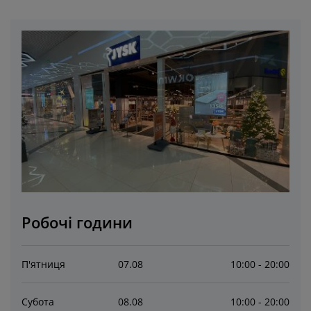
огляд та аксесуари
адові ліхтарі
ростирадла
іжка
світлення
емпінг
афи
іжка подіуми
осподарські товари
еблі для спальні
снови до ліжок
итяча кімната
итячі матраци
ксесуари для прання
итячі ліжка
Робочі години
П'ятниця
07
.
08
10:00 - 20:00
Субота
08
.
08
10:00 - 20:00