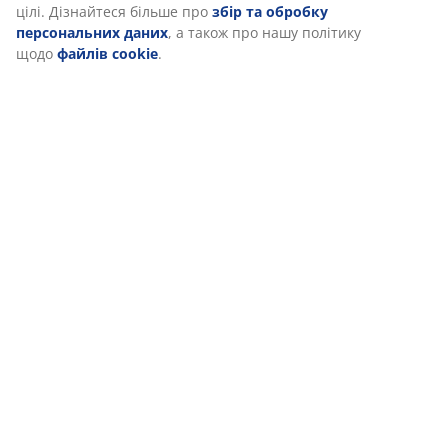
можете дізнатися більше про цілі в розділі «Змінити» та
відкликати свою згоду, натиснувши значок файлу cookie.
Натискаючи кнопку «Прийняти все», ви погоджуєтеся на
всі три цілі. Дізнайтеся більше про
збір та обробку
персональних даних
, а також про нашу політику щодо
файлів cookie
.