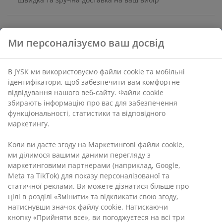
Ламінат та сталь. 30х50 см, вис. 15 см
Артикул: 3600636
Інструкція по збірці
Ми персоналізуємо ваш досвід
В JYSK ми використовуємо файли cookie та мобільні
ідентифікатори, щоб забезпечити вам комфортне
Характеристики
відвідування нашого веб-сайту. Файли cookie збирають
інформацію про вас для забезпечення
функціональності, статистики та відповідного
маркетингу.
Відгуки
(
108
)
Коли ви даєте згоду на Маркетингові файли cookie, ми
ділимося вашими даними перегляду з маркетинговими
партнерами (наприклад, Google, Meta та TikTok) для
показу персоналізованої та статичної реклами. Ви
Доставка