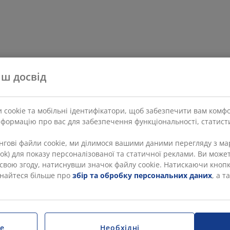
ш досвід
 cookie та мобільні ідентифікатори, щоб забезпечити вам комф
нформацію про вас для забезпечення функціональності, статисти
ингові файли cookie, ми ділимося вашими даними перегляду з 
Tok) для показу персоналізованої та статичної реклами. Ви может
и свою згоду, натиснувши значок файлу cookie. Натискаючи кноп
ізнайтеся більше про
збір та обробку персональних даних
, а 
e
Необхідні