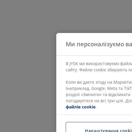
Ми персоналізуємо ва
В JYSK ми використовуємо файли
сайту. Файли cookie збирають і
Коли ви даєте згоду на Маркет
(наприклад, Google, Meta та Tik
розділі «Змінити» та відкликат
погоджуєтеся на всі три цілі. Д
файлів cookie
.
Налаштування cooki