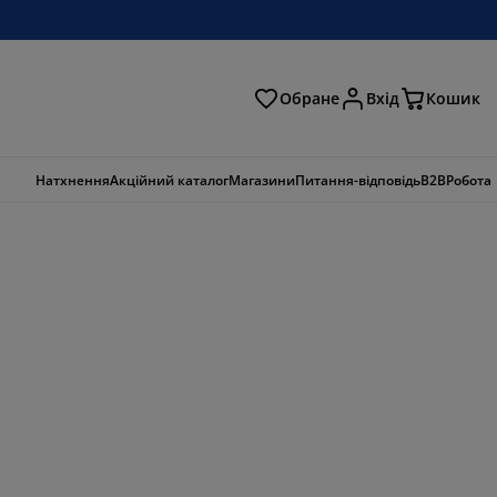
Обране
Вхід
Кошик
ошук
Натхнення
Акційний каталог
Магазини
Питання-відповідь
B2B
Робота