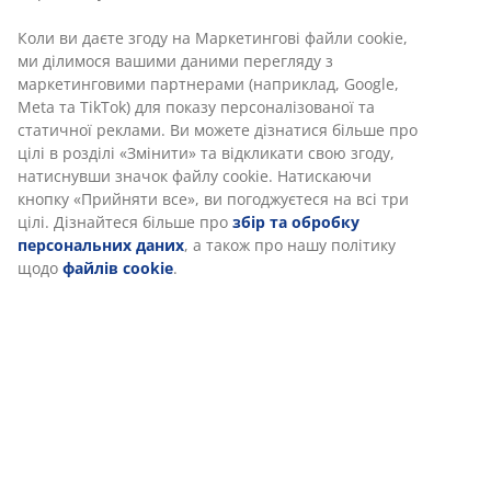
Характеристики
Ми персоналізуємо ваш досвід
Відгуки
В JYSK ми використовуємо файли cookie та мобільні
(
4
)
ідентифікатори, щоб забезпечити вам комфортне
відвідування нашого веб-сайту. Файли cookie збирають
інформацію про вас для забезпечення функціональності,
Доставка
статистики та відповідного маркетингу.
Коли ви даєте згоду на Маркетингові файли cookie, ми
ділимося вашими даними перегляду з маркетинговими
партнерами (наприклад, Google, Meta та TikTok) для показу
персоналізованої та статичної реклами. Ви можете дізнатися
більше про цілі в розділі «Змінити» та відкликати свою згоду,
натиснувши значок файлу cookie. Натискаючи кнопку
«Прийняти все», ви погоджуєтеся на всі три цілі. Дізнайтеся
більше про
збір та обробку персональних даних
, а також
про нашу політику щодо
файлів cookie
.