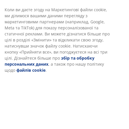
Характеристики
Відгуки
(
7
)
Ми персоналізуємо ваш досвід
В JYSK ми використовуємо файли cookie та мобільні
Доставка
ідентифікатори, щоб забезпечити вам комфортне відвідуван
нашого веб-сайту. Файли cookie збирають інформацію про ва
для забезпечення функціональності, статистики та відповідн
маркетингу.
Коли ви даєте згоду на Маркетингові файли cookie, ми ділимо
вашими даними перегляду з маркетинговими партнерами
(наприклад, Google, Meta та TikTok) для показу персоналізова
та статичної реклами. Ви можете дізнатися більше про цілі в
розділі «Змінити» та відкликати свою згоду, натиснувши знач
файлу cookie. Натискаючи кнопку «Прийняти все», ви
погоджуєтеся на всі три цілі. Дізнайтеся більше про
збір та
обробку персональних даних
, а також про нашу політику щ