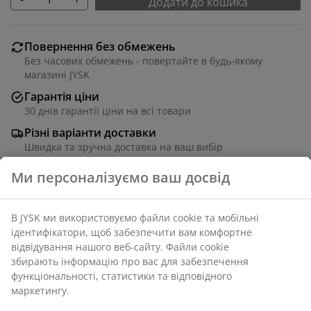
Додати до кошика
Повернення без обмежень
Без часових обмежень - повертайте в будь-якому
магазині JYSK
Гарантія ціни
30 днів гарантії ціни на всі товари
Різні варіанти доставки
Швидка та зручна доставка на ваш вибір
Артикул: 1833982
Характеристики