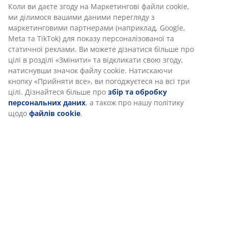
Відгуки
(
6
)
Ми персоналізуємо ваш досвід
Доставка
В JYSK ми використовуємо файли cookie та мобільні
ідентифікатори, щоб забезпечити вам комфортне відвідуван
нашого веб-сайту. Файли cookie збирають інформацію про ва
для забезпечення функціональності, статистики та відповідн
маркетингу.
Коли ви даєте згоду на Маркетингові файли cookie, ми ділимо
вашими даними перегляду з маркетинговими партнерами
(наприклад, Google, Meta та TikTok) для показу персоналізова
та статичної реклами. Ви можете дізнатися більше про цілі в
розділі «Змінити» та відкликати свою згоду, натиснувши знач
файлу cookie. Натискаючи кнопку «Прийняти все», ви
погоджуєтеся на всі три цілі. Дізнайтеся більше про
збір та