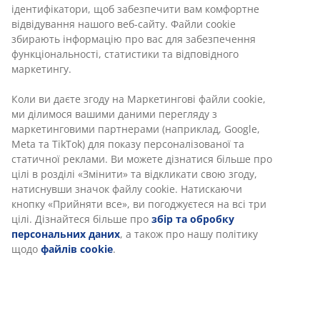
Різні варіанти доставки
Швидка та зручна доставка на ваш вибір
Якісна ковдра з м'яким та легким наповненням із
силіконізованого холофайберу, 400 г. Чохол зі 100%
поліестерової мікрофібри, обробленому Алое вера.
Можна прати за температури 60°C. Із сумкою для
зберігання. 135х200 см
Артикул: 4145150
Характеристики
Відгуки