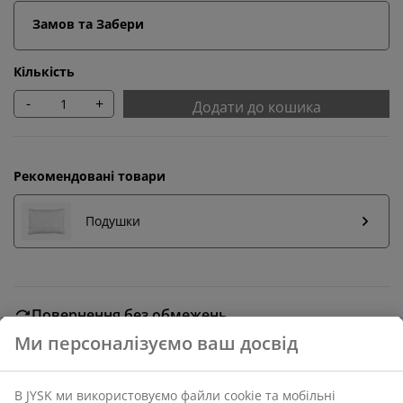
Замов та Забери
Кількість
-
+
Додати до кошика
Рекомендовані товари
Подушки
Повернення без обмежень
Без часових обмежень - повертайте в будь-якому
магазині JYSK
Гарантія ціни
30 днів гарантії ціни на всі товари