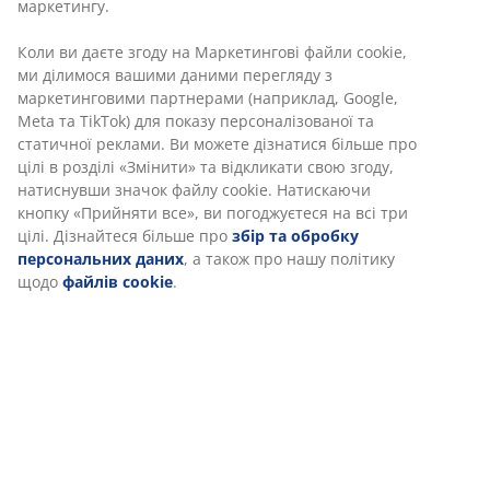
Артикул: 4057250
Характеристики
Відгуки
(
255
)
Доставка
Ми персоналізуємо ваш досвід
В JYSK ми використовуємо файли cookie та мобільні ідентифік
забезпечити вам комфортне відвідування нашого веб-сайту. 