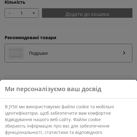
Кількість
-
+
Додати до кошика
Рекомендовані товари
Подушки
Повернення без обмежень
Без часових обмежень - повертайте в будь-якому
магазині JYSK
Гарантія ціни
30 днів гарантії ціни на всі товари
Різні варіанти доставки
Швидка та зручна доставка на ваш вибір