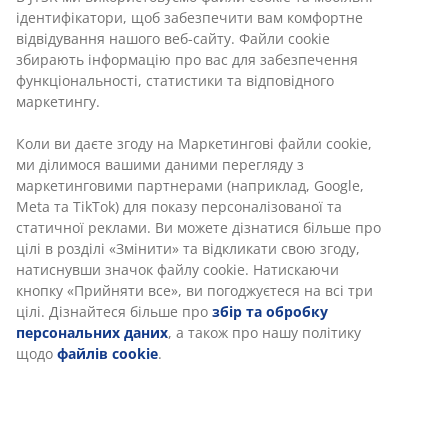
Швидка та зручна доставка на ваш вибір
Якісна ковдра розміром 200х220 см із м'яким та
легким наповненням із силіконізованого
холофайберу, 700 г. Неймовірно м'який чохол зі
100% поліестерової мікрофібри, обробленому Алое
вера. Ця обробка надає тканині чохла екстрам'якості
навіть після прання. Можна прати за температури
60°C. Із сумкою для зберігання
Артикул: 4145185
Характеристики