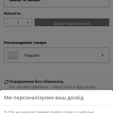
Кількість
-
+
Додати до кошика
Рекомендовані товари
Подушки
Повернення без обмежень
Без часових обмежень - повертайте в будь-якому
магазині JYSK
Гарантія ціни
30 днів гарантії ціни на всі товари
Різні варіанти доставки