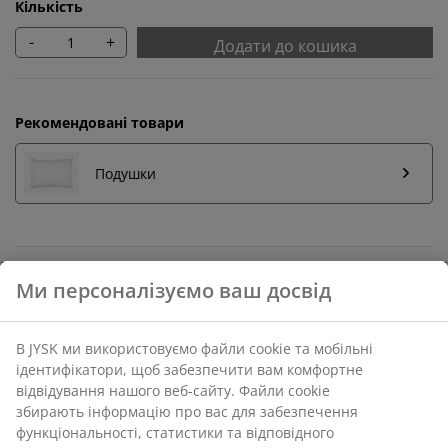
Кількість
-
+
Додати до кошика
Рекомендовані товари
Подушки
Повернення без обмежень
Без часових обмежень - повертайте в будь-якому
магазині JYSK
Гарантія ціни
30 днів гарантії ціни на всі товари
Різні варіанти доставки
Швидка та зручна доставка на ваш вибір