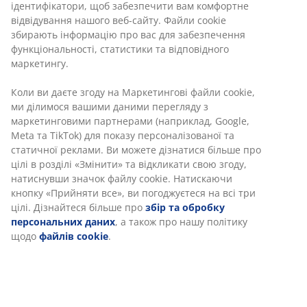
Гіпоалергенна екстратепла ковдра розміром
135х200 см із наповненням з 80% пуху/20% пера
європейського гуся, 700 г. Чохол із кембріку (100%
бавовна) щільного плетіння, що не дає кліщам
розповсюджуватися. Касетна зшивка запобігає
проникненню холодного повітря та збиванню
наповнювача.Якість наповнення: 550. Можна прати
за температури 60°C. Із сумкою для зберігання
Артикул: 4056450
Характеристики
Відгуки