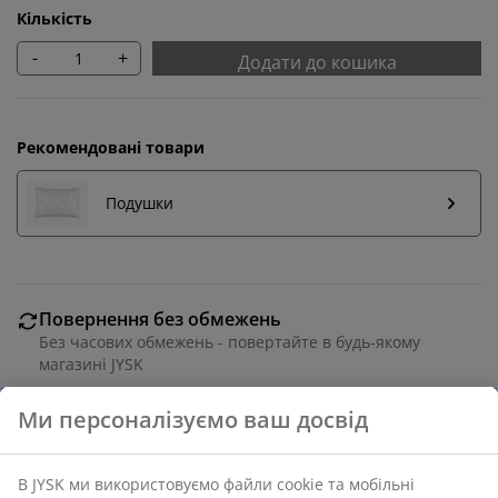
Кількість
-
+
Додати до кошика
Рекомендовані товари
Подушки
Повернення без обмежень
Без часових обмежень - повертайте в будь-якому
магазині JYSK
Гарантія ціни
30 днів гарантії ціни на всі товари
Різні варіанти доставки
Швидка та зручна доставка на ваш вибір