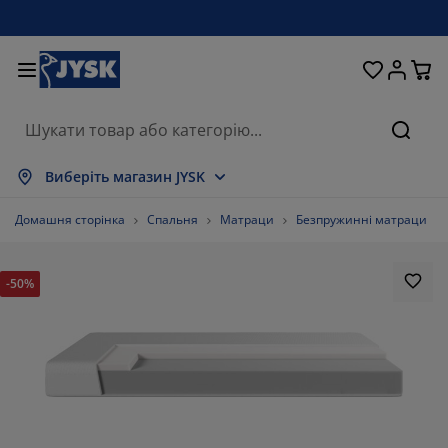
Ліжка та матраци
Кухня та їдальня
Передпокій
Зберігання
Для вікон
Для дому
Вітальня
Для саду
Спальня
Ванна
Офіс
Пошу
казати все
казати все
казати все
казати все
казати все
казати все
казати все
казати все
казати все
казати все
казати все
Виберіть магазин JYSK
траци
зпружинні матраци
шники
існі меблі
вани
оли
фи для одягу
блі в коридор
ранки та штори
дові меблі
кор
Домашня сторінка
Спальня
Матраци
Безпружинні матраци
жка та комплектуючі
ужинні матраци
кстиль
ерігання
ільці
ільці
блі для зберігання
я стіни
лети
дові подушки
кстиль
-50%
скітні сітки
роби для зберігання подушок
вдри
нтинентальні ліжка
сесуари для ванної
оли
ерігання
блі для передпокою
сесуари для зберігання
я столу
конні плівки
нти від сонця
гляд та аксесуари
одушки
п-матраци
сесуари для прання
ерігання
ерігання дрібничок
я підлоги
я стіни
сесуари
сесуари для саду
мби під телевізор
гляд та аксесуари
стільна білизна
матрацники
хня
72.72727272727273%