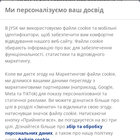
OEKO-TEX® STANDARD 100:
перевірено на
наявність шкідливих речовин
Чохол, який можна прати:
чохол зйомний і
його можна прати за температури 60°C
WELLPUR®:
скандинавський бренд товарів для
сну, доступний ексклюзивно в JYSK
Середній рівень підтримки
Матрац середньої жорсткості – це універсальний
вибір, який забезпечує збалансовану підтримку та
помірну адаптивність. Хоча комфорт відрізняється
від людини до людини, загалом, чим ви важчі, тим
жорсткішим має бути ваш матрац, і навпаки. Матрац
має бути м’яким або достатньо жорстким, щоб ваш
хребет залишався рівним.
Цілеспрямована підтримка
Матрац розроблений для забезпечення
цілеспрямованої підтримки. Він складається із 2
комфортних шарів, зокрема AIR memory foam та