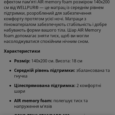
ефектом пам'яті AIR memory foam розміром 140x200
см від WELLPUR® — це матрац із середнім рівнем
підтримки, розроблений для забезпечення
комфорту протягом усієї ночі. Матраци з
піноматеріалом забезпечують стабільність і добре
набувають форми вашого тіла. Шар AIR Memory
foam допомагає зняти тиск, щоб ви могли
насолоджуватися спокійним нічним сном.
Характеристики
Розмір:
140х200 см. Висота: 18 см
Середній рівень підтримки:
збалансована та
гнучка
Цілеспрямована підтримка:
2 комфортні
шари
AIR memory foam:
полегшує тиск та
напруження м'язів