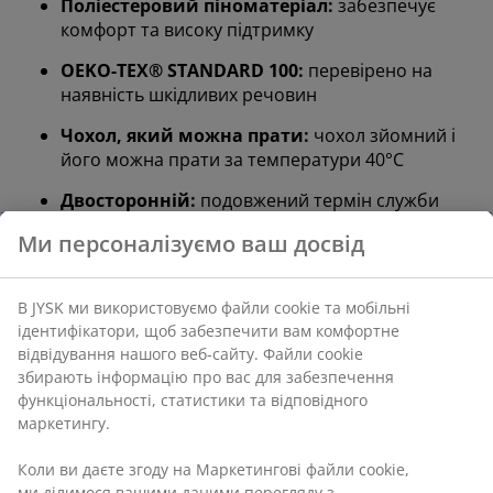
Поліестеровий піноматеріал:
забезпечує
комфорт та високу підтримку
OEKO-TEX® STANDARD 100:
перевірено на
наявність шкідливих речовин
Чохол, який можна прати:
чохол зйомний і
його можна прати за температури 40°C
Двосторонній:
подовжений термін служби
матраца
Високий рівень підтримки
Жорсткий матрац з високим рівнем підтримки
допомагає рівномірно розподілити вагу вашого тіла,
що забезпечує стабільну поверхню для сну та
покращену підтримку протягом усієї ночі. Хоча
комфорт є індивідуальним, проте загалом чим
більше ви важите, тим твердішим має бути ваш
матрац, і навпаки. Матрац має бути достатньо
м’яким або твердим, щоб ваш хребет залишався
рівним під час відпочинку.