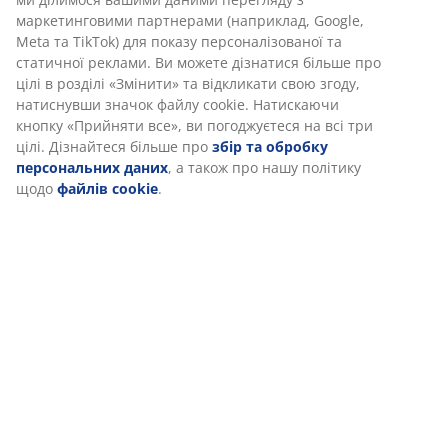
Поліестеровий піноматеріал
Поліестеровий піноматеріал – це поширений тип
піноматеріалу, який забезпечує підтримку та
підходить для щоденного використання.
OEKO-TEX® STANDARD 100
Цей матрац має сертифікат OEKO-TEX® STANDARD
100. Це означає, що кожен компонент, від тканин і
наповнювачів до ниток і застібок, протестований
незалежними інститутами OEKO-TEX® і відповідає
суворим нормам щодо вмісту шкідливих речовин.
Чохол, який можна прати
Матрац має чохол на застібці-блискавці, який можна
легко зняти та випрати в пральній машині за
температури 40°C, щоб він залишався свіжим та
чистим.
Двосторонній
Ви можете перевертати матрац, міняючи обидва