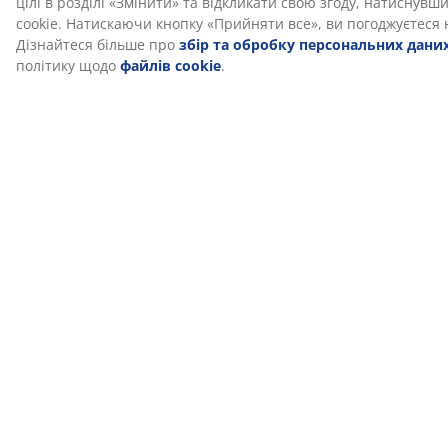
ліжок. Якість та функціональність є важливими з
моменту заснування компанії в Данії у 2003 році.
DREAMZONE® доступний ексклюзивно в JYSK.
Запах нового матраца з часом зникає
Коли ви вперше отримуєте новий матрац з
піноматеріалу, ви можете відчути легкий запах
виробництва. Він абсолютно нешкідливий і з часом
зникне. Провітрювання матраца може допомогти
пришвидшити процес.
Ми допоможемо вам вибрати правильний
матрац
Щоб дізнатися більше про те, який матрац підходить
саме вам, прочитайте наші гайди або відвідайте
місцевий магазин JYSK і отримайте персональну
пораду від наших кваліфікованих консультантів.
Спробуйте різні матраци та отримайте допомогу у
виборі, зважаючи на вашу улюблену позу для сну та
інші особисті вподобання.