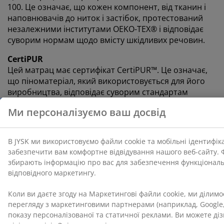
100. Це означає, що кожен компонент, від тканин і
наповнювачів до ниток і застібок, протестований
незалежними інститутами OEKO-TEX® і відповідає
суворим нормам щодо вмісту шкідливих речовин.
CertiPUR
Цей матрац має сертифікат CertiPUR™. Це означає,
що піноматеріал, який використовується для його
виробництва, відповідає суворим стандартам
здоров'я, безпеки та навколишнього середовища.
Чохол, який можна прати
Матрац має чохол на застібці-блискавці, який можна
легко зняти та випрати в пральній машині за
температури 60°C, щоб він залишався свіжим та
чистим. Прання за температури 60°C або вище
прибере небажаних пилових кліщів з тканини.
®
DREAMZONE
DREAMZONE® прагне покращити ваш сон за
допомогою індивідуальних рішень для матраців та