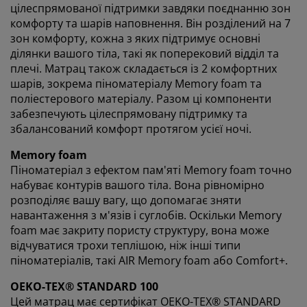
цілеспрямованої підтримки завдяки поєднанню зон
цілі. Дізнайтеся більше про
збір та обробку
комфорту та шарів наповнення. Він розділений на 7
персональних даних
, а також про нашу політику
зон комфорту, кожна з яких підтримує основні
щодо
файлів cookie
.
ділянки вашого тіла, такі як поперековий відділ та
плечі. Матрац також складається із 2 комфортних
шарів, зокрема піноматеріалу Memory foam та
поліестерового матеріалу. Разом ці компоненти
забезпечують цілеспрямовану підтримку та
збалансований комфорт протягом усієї ночі.
Memory foam
Піноматеріал з ефектом пам'яті Memory foam точно
набуває контурів вашого тіла. Вона рівномірно
розподіляє вашу вагу, що допомагає зняти
навантаження з м'язів і суглобів. Оскільки Memory
foam має закриту пористу структуру, вона може
відчуватися трохи теплішою, ніж інші типи
піноматеріалів, такі AIR Memory foam або Comfort+.
OEKO-TEX® STANDARD 100
Цей матрац має сертифікат OEKO-TEX® STANDARD