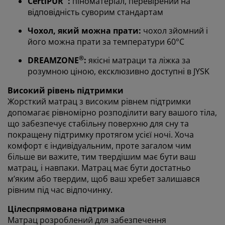
CertiPUR
:
піноматеріал, перевірений на
відповідність суворим стандартам
Чохол, який можна прати:
чохол зйомний і
його можна прати за температури 60°C
Ми персоналізуємо ваш досвід
®
DREAMZONE
:
якісні матраци та ліжка за
розумною ціною, ексклюзивно доступні в JYSK
В JYSK ми використовуємо файли cookie та мобільні
ідентифікатори, щоб забезпечити вам комфортне
Високий рівень підтримки
відвідування нашого веб-сайту. Файли cookie
Жорсткий матрац з високим рівнем підтримки
збирають інформацію про вас для забезпечення
допомагає рівномірно розподілити вагу вашого тіла,
функціональності, статистики та відповідного
що забезпечує стабільну поверхню для сну та
маркетингу.
покращену підтримку протягом усієї ночі. Хоча
комфорт є індивідуальним, проте загалом чим
Коли ви даєте згоду на Маркетингові файли cookie,
більше ви важите, тим твердішим має бути ваш
ми ділимося вашими даними перегляду з
матрац, і навпаки. Матрац має бути достатньо
маркетинговими партнерами (наприклад, Google,
м’яким або твердим, щоб ваш хребет залишався
Meta та TikTok) для показу персоналізованої та
рівним під час відпочинку.
статичної реклами. Ви можете дізнатися більше про
цілі в розділі «Змінити» та відкликати свою згоду,
Цілеспрямована підтримка
натиснувши значок файлу cookie. Натискаючи
Матрац розроблений для забезпечення
кнопку «Прийняти все», ви погоджуєтеся на всі три