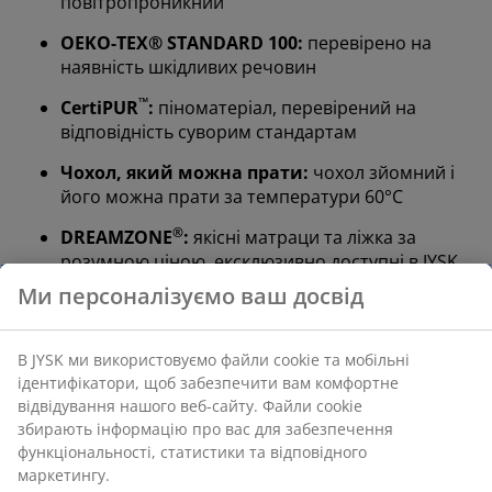
повітропроникний
OEKO-TEX® STANDARD 100:
перевірено на
наявність шкідливих речовин
™
CertiPUR
:
піноматеріал, перевірений на
відповідність суворим стандартам
Чохол, який можна прати:
чохол зйомний і
його можна прати за температури 60°C
®
DREAMZONE
:
якісні матраци та ліжка за
розумною ціною, ексклюзивно доступні в JYSK
100-денний тестовий період та гарантія на
25 років:
надійний та довговічний вибір
Дуже високий рівень підтримки
Дуже жорсткий матрац забезпечує миттєву
підтримку, що гарантує мінімальне прогинання
протягом усієї ночі. Хоча комфорт відрізняється від
людини до людини, загалом, чим ви важчі, тим
жорсткішим має бути ваш матрац, і навпаки. Матрац