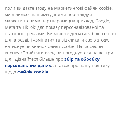
має бути м’яким або достатньо жорстким, щоб ваш
хребет залишався рівним.
Цілеспрямована підтримка
Матрац розроблений для забезпечення
цілеспрямованої підтримки завдяки поєднанню зон
комфорту та шарів наповнення. Він розділений на 11
зон комфорту, кожна з яких підтримує основні
ділянки вашого тіла, такі як поперековий відділ та
плечі. Матрац також має 4 комфортні шари, зокрема
шар пружин покет та шар високоеластичного
піноматеріалу. Разом ці елементи забезпечують
цілеспрямовану підтримку та збалансований
комфорт протягом усієї ночі.
Пружини покет
Матрац має 16 см шар пружин покет із 505
пружинами на м². Пружини створюють гнучку
поверхню, яка адаптується до контурів вашого тіла в
будь-якому положенні для сну. Кожна пружина має
власну тканинну кишеньку, яка забезпечує її