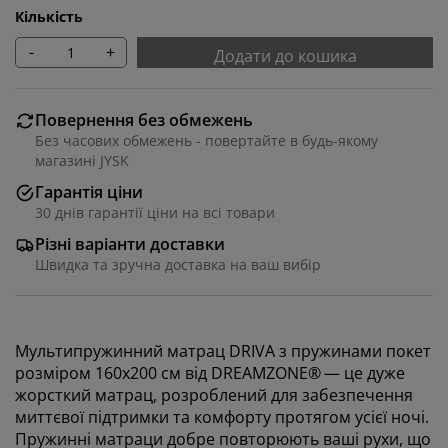
Кількість
-
+
Додати до кошика
Повернення без обмежень
Без часових обмежень - повертайте в будь-якому
магазині JYSK
Гарантія ціни
30 днів гарантії ціни на всі товари
Різні варіанти доставки
Швидка та зручна доставка на ваш вибір
Мультипружинний матрац DRIVA з пружинами покет
розміром 160x200 см від DREAMZONE®
— це дуже
жорсткий матрац, розроблений для забезпечення
миттєвої підтримки та комфорту протягом усієї ночі.
Пружинні матраци добре повторюють ваші рухи, що