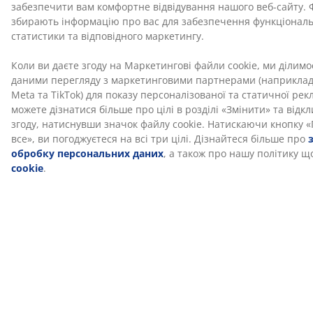
Поліестеровий піноматеріал
Поліестеровий піноматеріал – це поширений тип
піноматеріалу, який забезпечує підтримку та
підходить для щоденного використання.
OEKO-TEX® STANDARD 100
Цей матрац має сертифікат OEKO-TEX® STANDARD
100. Це означає, що кожен компонент, від тканин і
наповнювачів до ниток і застібок, протестований
незалежними інститутами OEKO-TEX® і відповідає
суворим нормам щодо вмісту шкідливих речовин.
Чохол, який можна прати
Матрац має чохол на застібці-блискавці, який можна
легко зняти та випрати в пральній машині за
температури 60°C, щоб він залишався свіжим та
чистим. Прання за температури 60°C або вище
прибере небажаних пилових кліщів з тканини.
®
DREAMZONE
DREAMZONE® прагне покращити ваш сон за
допомогою індивідуальних рішень для матраців та