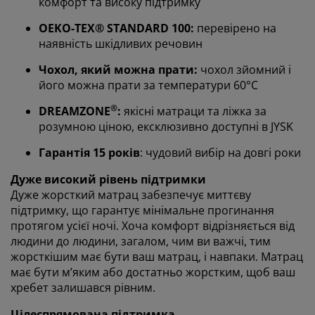
комфорт та високу підтримку
OEKO-TEX® STANDARD 100:
перевірено на
наявність шкідливих речовин
Ми персоналізуємо ваш досвід
Чохол, який можна прати:
чохол зйомний і
його можна прати за температури 60°C
В JYSK ми використовуємо файли cookie та мобільні
®
DREAMZONE
:
якісні матраци та ліжка за
ідентифікатори, щоб забезпечити вам комфортне
розумною ціною, ексклюзивно доступні в JYSK
відвідування нашого веб-сайту. Файли cookie
збирають інформацію про вас для забезпечення
Гарантія 15 років
: чудовий вибір на довгі роки
функціональності, статистики та відповідного
маркетингу.
Дуже високий рівень підтримки
Дуже жорсткий матрац забезпечує миттєву
Коли ви даєте згоду на Маркетингові файли cookie,
підтримку, що гарантує мінімальне прогинання
ми ділимося вашими даними перегляду з
протягом усієї ночі. Хоча комфорт відрізняється від
маркетинговими партнерами (наприклад, Google,
людини до людини, загалом, чим ви важчі, тим
Meta та TikTok) для показу персоналізованої та
жорсткішим має бути ваш матрац, і навпаки. Матрац
статичної реклами. Ви можете дізнатися більше про
має бути м’яким або достатньо жорстким, щоб ваш
цілі в розділі «Змінити» та відкликати свою згоду,
хребет залишався рівним.
натиснувши значок файлу cookie. Натискаючи
кнопку «Прийняти все», ви погоджуєтеся на всі три
Цілеспрямована підтримка