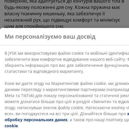
поверхню, яка адаптується до контурів вашого тіла в
будь-якому положенні для сну. Кожна пружина має
власну тканинну кишеньку, яка забезпечує її
незалежний рух, що підвищує комфорт та мінімізує
шум для спокійнішого сну.
Memory foam
Піноматеріал з ефектом пам'яті Memory foam точно
набуває контурів вашого тіла. Вона рівномірно
розподіляє вашу вагу, що допомагає зняти
навантаження з м'язів і суглобів. Оскільки Memory
foam має закриту пористу структуру, вона може
відчуватися трохи теплішою, ніж інші типи
піноматеріалів, такі AIR Memory foam або Comfort+.
OEKO-TEX® STANDARD 100
Цей матрац має сертифікат OEKO-TEX® STANDARD
100. Це означає, що кожен компонент, від тканин і
наповнювачів до ниток і застібок, протестований
незалежними інститутами OEKO-TEX® і відповідає
суворим нормам щодо вмісту шкідливих речовин.