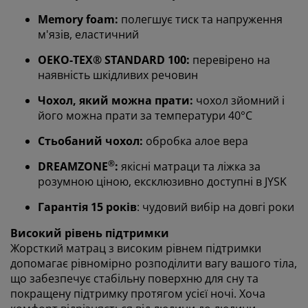
Memory foam:
полегшує тиск та напруження
м'язів, еластичний
OEKO-TEX® STANDARD 100:
перевірено на
наявність шкідливих речовин
Чохол, який можна прати:
чохол зйомний і
його можна прати за температури 40°C
Ми персоналізуємо ваш досвід
Стьобаний чохол:
обробка алое вера
®
DREAMZONE
:
якісні матраци та ліжка за
В JYSK ми використовуємо файли cookie та мобільні
розумною ціною, ексклюзивно доступні в JYSK
ідентифікатори, щоб забезпечити вам комфортне
відвідування нашого веб-сайту. Файли cookie
Гарантія 15 років
: чудовий вибір на довгі роки
збирають інформацію про вас для забезпечення
функціональності, статистики та відповідного
Високий рівень підтримки
маркетингу.
Жорсткий матрац з високим рівнем підтримки
допомагає рівномірно розподілити вагу вашого тіла,
Коли ви даєте згоду на Маркетингові файли cookie,
що забезпечує стабільну поверхню для сну та
ми ділимося вашими даними перегляду з
покращену підтримку протягом усієї ночі. Хоча
маркетинговими партнерами (наприклад, Google,