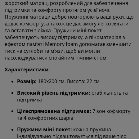
жорсткий матрац, розроблений для забезпечення
підтримки та комфорту протягом усієї ночі.
Пружинні матраци добре повторюють ваші рухи, що
додає комфорту, а також це дає змогу легко лягати
та вставати з ліжка. Пружини міні-покет
забезпечують високу підтримку, а піноматеріал з
ефектом пам’яті Memory foam допомагає зменшити
тиск на суглоби та м’язи, щоб ви могли
насолоджуватися спокійним нічним сном.
Характеристики
Розмір:
180х200 см. Висота: 22 см
Високий рівень підтримки:
стабільність та
підтримка
Цілеспрямована підтримка:
7 зон кофморту
та 4 комфортних шарів
Пружини міні-покет:
кожна пружина
індивідуально підлаштовується під ваше тіло