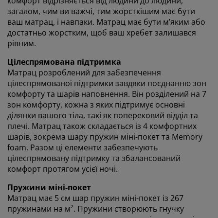
комфорт відрізняється від людини до людини,
Meta та TikTok) для показу персоналізованої та
загалом, чим ви важчі, тим жорсткішим має бути
статичної реклами. Ви можете дізнатися більше про
ваш матрац, і навпаки. Матрац має бути м’яким або
цілі в розділі «Змінити» та відкликати свою згоду,
достатньо жорстким, щоб ваш хребет залишався
натиснувши значок файлу cookie. Натискаючи
рівним.
кнопку «Прийняти все», ви погоджуєтеся на всі три
цілі. Дізнайтеся більше про
збір та обробку
Цілеспрямована підтримка
персональних даних
, а також про нашу політику
Матрац розроблений для забезпечення
щодо
файлів cookie
.
цілеспрямованої підтримки завдяки поєднанню зон
комфорту та шарів наповнення. Він розділений на 7
зон комфорту, кожна з яких підтримує основні
ділянки вашого тіла, такі як поперековий відділ та
плечі. Матрац також складається із 4 комфортних
шарів, зокрема шару пружин міні-покет та Memory
foam. Разом ці елементи забезпечують
цілеспрямовану підтримку та збалансований
комфорт протягом усієї ночі.
Пружини міні-покет
Матрац має 5 см шар пружин міні-покет із 267
пружинами на м². Пружини створюють гнучку