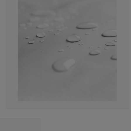
0%
100%
0%
0%