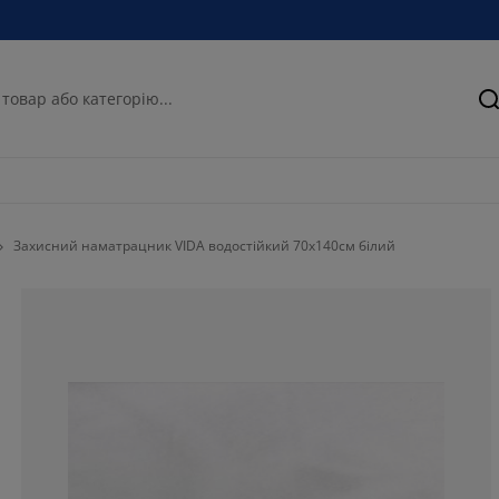
П
Захисний наматрацник VIDA водостійкий 70x140см білий
0%