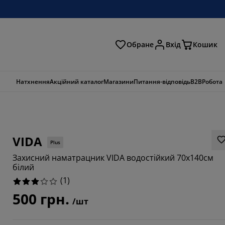
Обране
Вхід
Кошик
ошук
Натхнення
Акційний каталог
Магазини
Питання-відповідь
B2B
Робота
VIDA
Plus
Захисний наматрацник VIDA водостійкий 70x140см
білий
(
1
)
500 грн.
/шт