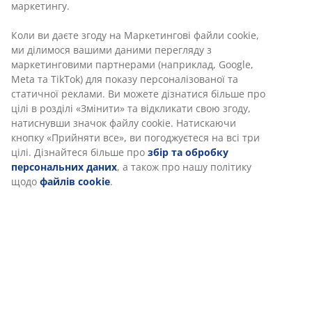
маркетингу.
Коли ви даєте згоду на Маркетингові файли cookie,
Характеристики
ми ділимося вашими даними перегляду з
маркетинговими партнерами (наприклад, Google,
Meta та TikTok) для показу персоналізованої та
статичної реклами. Ви можете дізнатися більше про
Відгуки
цілі в розділі «Змінити» та відкликати свою згоду,
(
70
)
натиснувши значок файлу cookie. Натискаючи
кнопку «Прийняти все», ви погоджуєтеся на всі три
цілі. Дізнайтеся більше про
збір та обробку
персональних даних
, а також про нашу політику
Доставка
щодо
файлів cookie
.