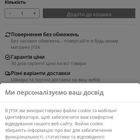
Кількість
-
+
Додати до кошика
Повернення без обмежень
Без часових обмежень - повертайте в будь-якому
магазині JYSK
Гарантія ціни
30 днів гарантії ціни на всі товари
Різні варіанти доставки
Швидка та зручна доставка на ваш вибір
Поліестер, бавовна. Простирадло-наматрацник на
"гумці" для пружинних та безпружинних матраців. З
еластичними кутами. 90x200x30 см
Артикул: 1445542