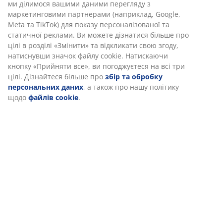
Доставка
Ми персоналізуємо ваш досвід
В JYSK ми використовуємо файли cookie та мобільні ідентифік
забезпечити вам комфортне відвідування нашого веб-сайту.
cookie збирають інформацію про вас для забезпечення
функціональності, статистики та відповідного маркетингу.
Коли ви даєте згоду на Маркетингові файли cookie, ми ділим
даними перегляду з маркетинговими партнерами (наприклад,