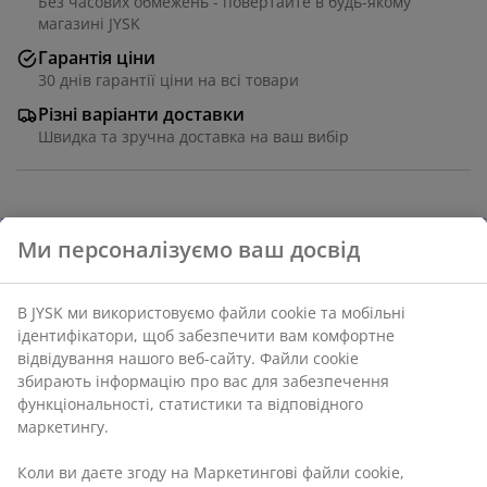
Без часових обмежень - повертайте в будь-якому
магазині JYSK
Гарантія ціни
30 днів гарантії ціни на всі товари
Різні варіанти доставки
Швидка та зручна доставка на ваш вибір
Артикул: 1613400
Характеристики
Відгуки
(
26
)