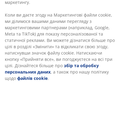
ПАСПОРТ БЕЗПЕЧНОСТІ
Ми персоналізуємо ваш досвід
В JYSK ми використовуємо файли cookie та мобільні
Характеристики
ідентифікатори, щоб забезпечити вам комфортне
відвідування нашого веб-сайту. Файли cookie збирають
інформацію про вас для забезпечення функціональності,
статистики та відповідного маркетингу.
Відгуки
Коли ви даєте згоду на Маркетингові файли cookie, ми
(
68
)
ділимося вашими даними перегляду з маркетинговими
партнерами (наприклад, Google, Meta та TikTok) для показу
персоналізованої та статичної реклами. Ви можете
Доставка
дізнатися більше про цілі в розділі «Змінити» та відкликати
свою згоду, натиснувши значок файлу cookie. Натискаючи
кнопку «Прийняти все», ви погоджуєтеся на всі три цілі.
Дізнайтеся більше про
збір та обробку персональних
даних
, а також про нашу політику щодо
файлів cookie
.