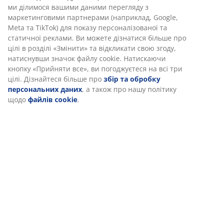
Відгуки
ми ділимося вашими даними перегляду з
(
2
)
маркетинговими партнерами (наприклад, Google,
Meta та TikTok) для показу персоналізованої та
статичної реклами. Ви можете дізнатися більше про
цілі в розділі «Змінити» та відкликати свою згоду,
Доставка
натиснувши значок файлу cookie. Натискаючи
кнопку «Прийняти все», ви погоджуєтеся на всі три
цілі. Дізнайтеся більше про
збір та обробку
персональних даних
, а також про нашу політику
щодо
файлів cookie
.