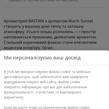
Аромаспрей BASTIAN з ароматом Warm Sunset
створить у вашому домі теплу та затишну
атмосферу. Усього кілька розпилень — і простір
наповнюється приємним, делікатним ароматом.
Стильний коричневий флакон стане елегантним
акцентом інтер’єру. 50 мл.
Ми персоналізуємо ваш досвід
Артикул: 2786701
ПАСПОРТ БЕЗПЕЧНОСТІ
В JYSK ми використовуємо файли cookie та мобільні
ідентифікатори, щоб забезпечити вам комфортне
відвідування нашого веб-сайту. Файли cookie
збирають інформацію про вас для забезпечення
Характеристики
функціональності, статистики та відповідного
маркетингу.
Коли ви даєте згоду на Маркетингові файли cookie,