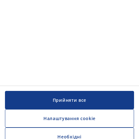
Категорії товарів
Інформація
Інформація
JYSK
JYSK
ЦЕНТРАЛЬНИЙ ОФІС
Слідкуйте за JYSK