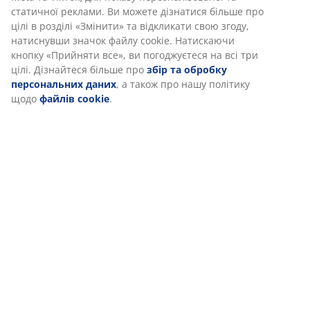
Коли ви даєте згоду на Маркетингові файли cookie, ми
ділимося вашими даними перегляду з маркетинговими
партнерами (наприклад, Google, Meta та TikTok) для
показу персоналізованої та статичної реклами. Ви
можете дізнатися більше про цілі в розділі «Змінити» та
відкликати свою згоду, натиснувши значок файлу cookie.
Натискаючи кнопку «Прийняти все», ви погоджуєтеся на
всі три цілі. Дізнайтеся більше про
збір та обробку
персональних даних
, а також про нашу політику щодо
файлів cookie
.