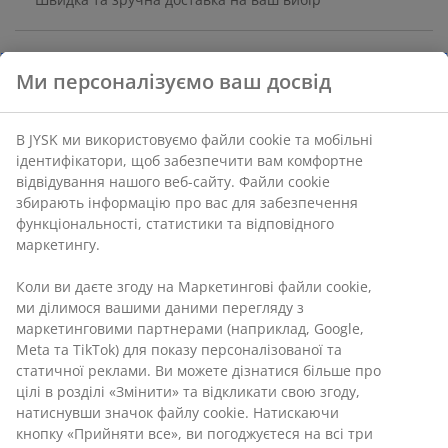
Водний гіацинт. 2 шт., 15х23 см, 18х26 см
Ми персоналізуємо ваш досвід
Артикул: 2773600
В JYSK ми використовуємо файли cookie та мобільні
ідентифікатори, щоб забезпечити вам комфортне
відвідування нашого веб-сайту. Файли cookie
збирають інформацію про вас для забезпечення
Характеристики
функціональності, статистики та відповідного
маркетингу.
Коли ви даєте згоду на Маркетингові файли cookie,
Відгуки
ми ділимося вашими даними перегляду з
(
10
)
маркетинговими партнерами (наприклад, Google,
Meta та TikTok) для показу персоналізованої та
статичної реклами. Ви можете дізнатися більше про
цілі в розділі «Змінити» та відкликати свою згоду,
Доставка
натиснувши значок файлу cookie. Натискаючи
кнопку «Прийняти все», ви погоджуєтеся на всі три