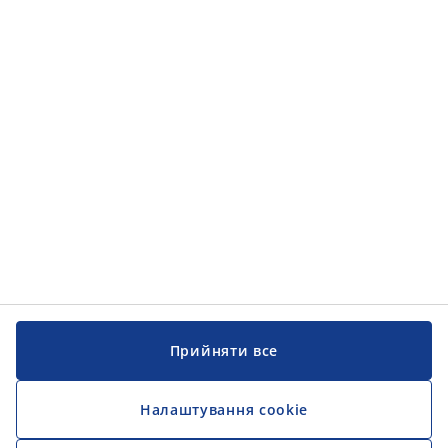
Категорії товарів
Категорії товарів
Інформація
Інформація
JYSK
JYSK
ЦЕНТРАЛЬНИЙ ОФІС
Слідкуйте за JYSK
Прийняти все
Налаштування cookie