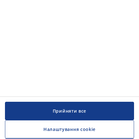
Категорії товарів
Категорії товарів
Інформація
Інформація
JYSK
JYSK
ЦЕНТРАЛЬНИЙ ОФІС
Слідкуйте за JYSK