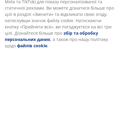
Ми персоналізуємо ваш досвід
В JYSK ми використовуємо файли cookie та мобільні ідентифік
щоб забезпечити вам комфортне відвідування нашого веб-са
Файли cookie збирають інформацію про вас для забезпеченн
функціональності, статистики та відповідного маркетингу.
Коли ви даєте згоду на Маркетингові файли cookie, ми ділимо
вашими даними перегляду з маркетинговими партнерами
(наприклад, Google, Meta та TikTok) для показу персоналізован
статичної реклами. Ви можете дізнатися більше про цілі в роз
«Змінити» та відкликати свою згоду, натиснувши значок файлу
Натискаючи кнопку «Прийняти все», ви погоджуєтеся на всі тр
Дізнайтеся більше про
збір та обробку персональних дани
також про нашу політику щодо
файлів cookie
.