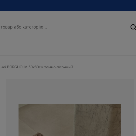
П
нної BORGHOLM 50x80см темно-пісочний
100%