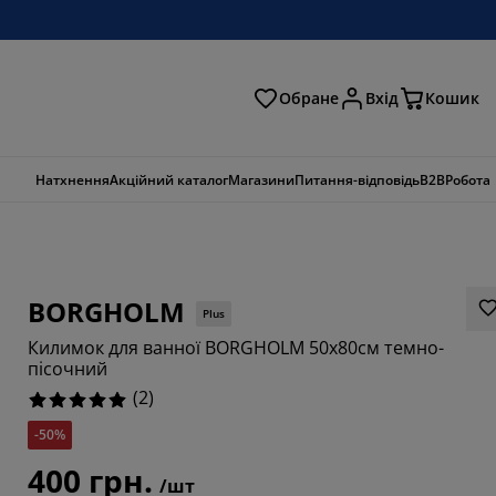
Обране
Вхід
Кошик
ошук
Натхнення
Акційний каталог
Магазини
Питання-відповідь
B2B
Робота
BORGHOLM
Plus
Килимок для ванної BORGHOLM 50x80см темно-
пісочний
(
2
)
-50%
400 грн.
/шт