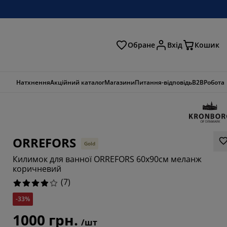
Обране
Вхід
Кошик
ошук
Натхнення
Акційний каталог
Магазини
Питання-відповідь
B2B
Робота
ORREFORS
Gold
Килимок для ванної ORREFORS 60x90см меланж
коричневий
(
7
)
-33%
7143%
1000 грн.
/шт