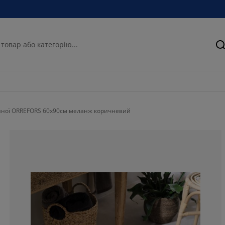
П
нної ORREFORS 60x90см меланж коричневий
71.4285714285