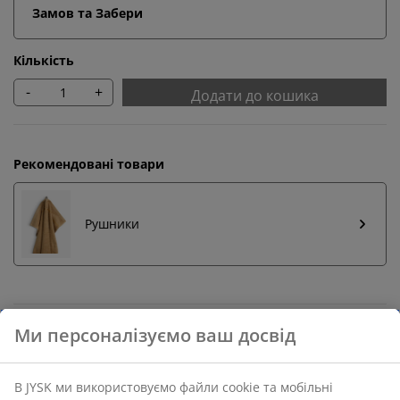
Замов та Забери
Кількість
-
+
Додати до кошика
Рекомендовані товари
Рушники
Повернення без обмежень
Без часових обмежень - повертайте в будь-якому
магазині JYSK
Гарантія ціни