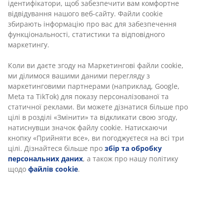
30 днів гарантії ціни на всі товари
Різні варіанти доставки
Швидка та зручна доставка на ваш вибір
Поліестер/бавовна. Зворотня сторона: пластик
(протиковзний). 60x90 см
Артикул: 2515100
Характеристики
Відгуки
(
58
)