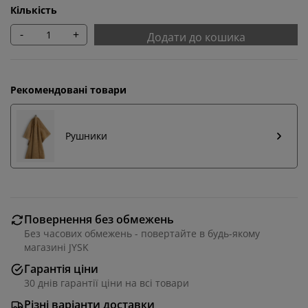
Кількість
-
+
Додати до кошика
Рекомендовані товари
Рушники
Повернення без обмежень
Ми персоналізуємо ваш досвід
Без часових обмежень - повертайте в будь-якому
магазині JYSK
Гарантія ціни
В JYSK ми використовуємо файли cookie та мобільні
30 днів гарантії ціни на всі товари
ідентифікатори, щоб забезпечити вам комфортне
відвідування нашого веб-сайту. Файли cookie
Різні варіанти доставки