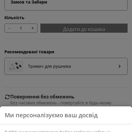
Замов та Забери
Кількість
-
+
Додати до кошика
Рекомендовані товари
Тримач для рушника
Повернення без обмежень
Без часових обмежень - повертайте в будь-якому
магазині JYSK
Гарантія ціни
30 днів гарантії ціни на всі товари