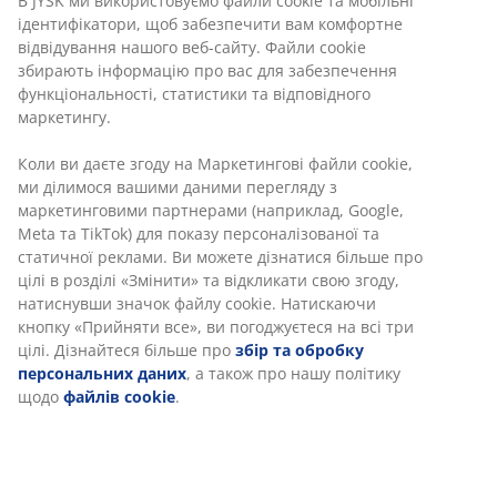
Різні варіанти доставки
Швидка та зручна доставка на ваш вибір
100% бавовна. М'яка, товста, з високим рівнем
поглинання вологи. Щільність плетіння: 500 г/м².
50x100 см
Артикул: 2346101
Характеристики
Відгуки
(
5
)