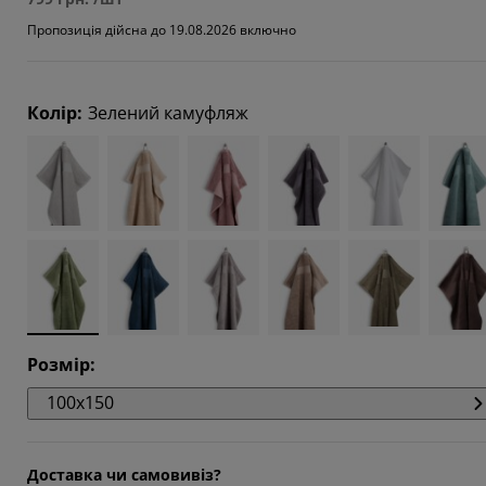
5266%
Пропозиція дійсна до 19.08.2026 включно
8624%
8165%
Колір
:
Зелений камуфляж
3588%
Розмір
:
100x150
Доставка чи самовивіз?