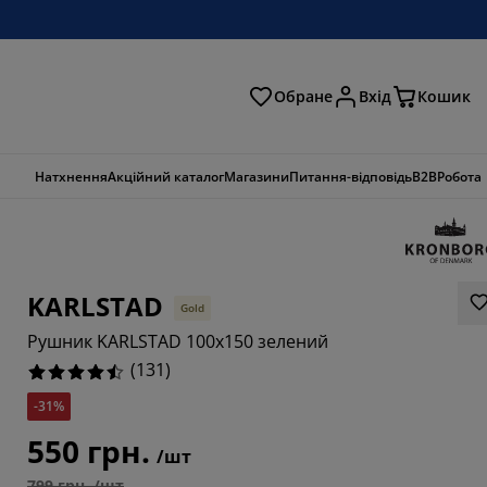
Обране
Вхід
Кошик
ошук
Натхнення
Акційний каталог
Магазини
Питання-відповідь
B2B
Робота
KARLSTAD
Gold
Рушник KARLSTAD 100x150 зелений
(
131
)
-31%
550 грн.
6947%
/шт
799 грн. /шт