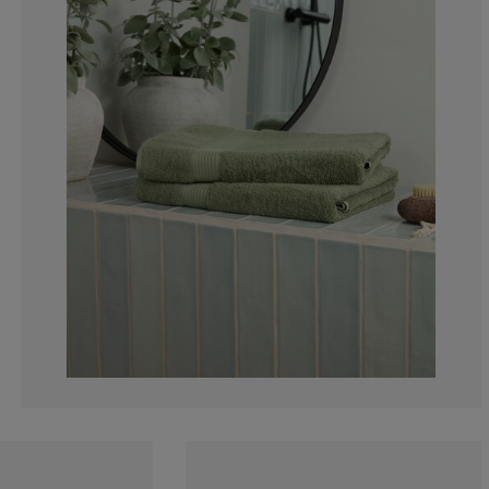
12.21374045801
2.290076335877
3.053435114503
6.87022900763