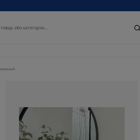
П
зелений
75.5725190839